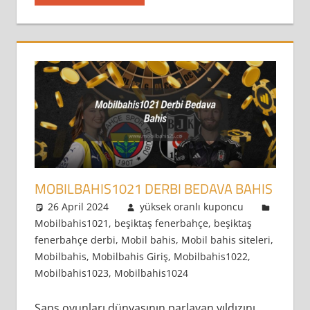
MOBILBAHIS1021 DERBI BEDAVA BAHIS
26 April 2024
yüksek oranlı kuponcu
Mobilbahis1021
,
beşiktaş fenerbahçe
,
beşiktaş
fenerbahçe derbi
,
Mobil bahis
,
Mobil bahis siteleri
,
Mobilbahis
,
Mobilbahis Giriş
,
Mobilbahis1022
,
Mobilbahis1023
,
Mobilbahis1024
Şans oyunları dünyasının parlayan yıldızını