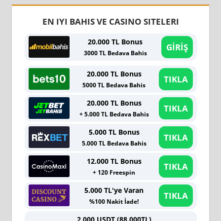
EN IYI BAHIS VE CASINO SITELERI
20.000 TL Bonus
GİRİŞ
3000 TL Bedava Bahis
20.000 TL Bonus
TIKLA
5000 TL Bedava Bahis
20.000 TL Bonus
TIKLA
+ 5.000 TL Bedava Bahis
5.000 TL Bonus
TIKLA
5.000 TL Bedava Bahis
12.000 TL Bonus
TIKLA
+ 120 Freespin
5.000 TL'ye Varan
TIKLA
%100 Nakit İade!
2.000 USDT (88.000TL)