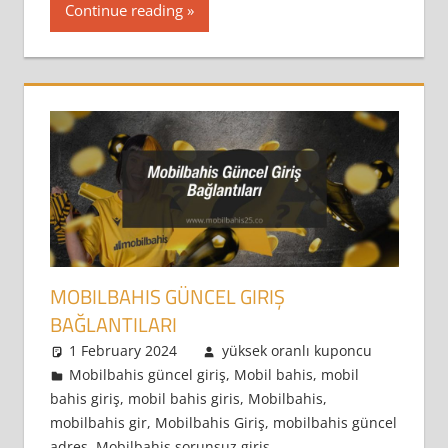
Continue reading
MOBILBAHIS GÜNCEL GIRIŞ
BAĞLANTILARI
1 February 2024
yüksek oranlı kuponcu
Mobilbahis güncel giriş
,
Mobil bahis
,
mobil
bahis giriş
,
mobil bahis giris
,
Mobilbahis
,
mobilbahis gir
,
Mobilbahis Giriş
,
mobilbahis güncel
adres
,
Mobilbahis sorunsuz giriş