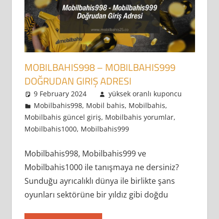
MOBILBAHIS998 – MOBILBAHIS999
DOĞRUDAN GIRIŞ ADRESI
9 February 2024
yüksek oranlı kuponcu
Mobilbahis998
,
Mobil bahis
,
Mobilbahis
,
Mobilbahis güncel giriş
,
Mobilbahis yorumlar
,
Mobilbahis1000
,
Mobilbahis999
Mobilbahis998, Mobilbahis999 ve
Mobilbahis1000 ile tanışmaya ne dersiniz?
Sunduğu ayrıcalıklı dünya ile birlikte şans
oyunları sektörüne bir yıldız gibi doğdu