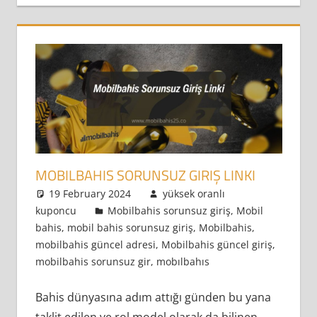
MOBILBAHIS SORUNSUZ GIRIŞ LINKI
19 February 2024
yüksek oranlı
kuponcu
Mobilbahis sorunsuz giriş
,
Mobil
bahis
,
mobil bahis sorunsuz giriş
,
Mobilbahis
,
mobilbahis güncel adresi
,
Mobilbahis güncel giriş
,
mobilbahis sorunsuz gir
,
mobılbahıs
Bahis dünyasına adım attığı günden bu yana
taklit edilen ve rol model olarak da bilinen