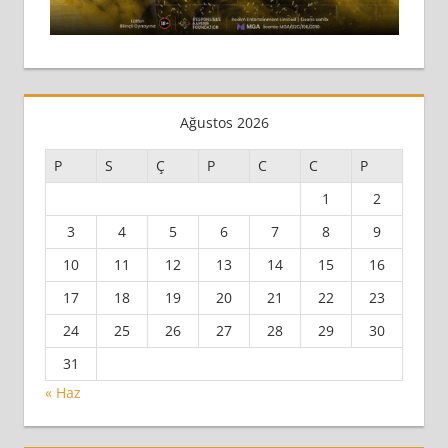
Ağustos 2026
P
S
Ç
P
C
C
P
1
2
3
4
5
6
7
8
9
10
11
12
13
14
15
16
17
18
19
20
21
22
23
24
25
26
27
28
29
30
31
« Haz