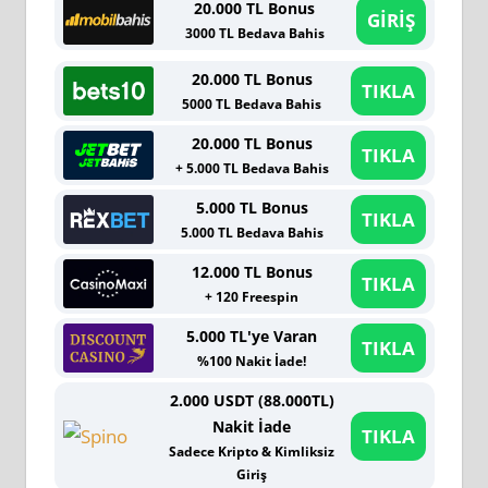
20.000 TL Bonus
GİRİŞ
3000 TL Bedava Bahis
20.000 TL Bonus
TIKLA
5000 TL Bedava Bahis
20.000 TL Bonus
TIKLA
+ 5.000 TL Bedava Bahis
5.000 TL Bonus
TIKLA
5.000 TL Bedava Bahis
12.000 TL Bonus
TIKLA
+ 120 Freespin
5.000 TL'ye Varan
TIKLA
%100 Nakit İade!
2.000 USDT (88.000TL)
Nakit İade
TIKLA
Sadece Kripto & Kimliksiz
Giriş