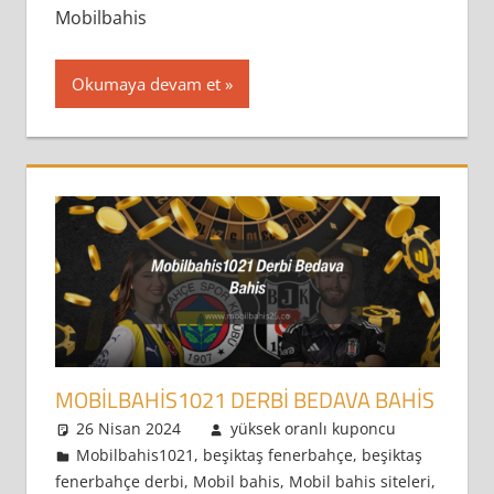
Mobilbahis
Okumaya devam et
MOBILBAHIS1021 DERBI BEDAVA BAHIS
26 Nisan 2024
yüksek oranlı kuponcu
Mobilbahis1021
,
beşiktaş fenerbahçe
,
beşiktaş
fenerbahçe derbi
,
Mobil bahis
,
Mobil bahis siteleri
,