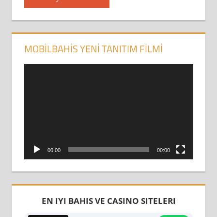
MOBILBAHIS YENI TANITIM FILMI
Video
oynatıcı
00:00
00:00
EN IYI BAHIS VE CASINO SITELERI