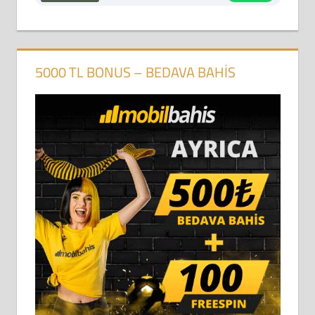
5000 TL BONUS – BEDAVA BAHIS