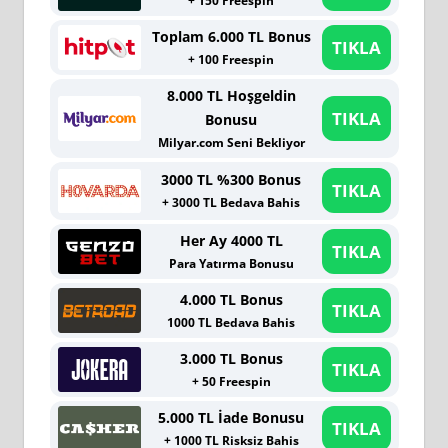
+ 150 Freespin
Toplam 6.000 TL Bonus
TIKLA
+ 100 Freespin
8.000 TL Hoşgeldin
TIKLA
Bonusu
Milyar.com Seni Bekliyor
3000 TL %300 Bonus
TIKLA
+ 3000 TL Bedava Bahis
Her Ay 4000 TL
TIKLA
Para Yatırma Bonusu
4.000 TL Bonus
TIKLA
1000 TL Bedava Bahis
3.000 TL Bonus
TIKLA
+ 50 Freespin
5.000 TL İade Bonusu
TIKLA
+ 1000 TL Risksiz Bahis