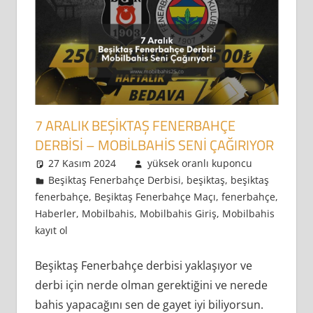
7 ARALIK BEŞIKTAŞ FENERBAHÇE
DERBISI – MOBILBAHIS SENI ÇAĞIRIYOR
27 Kasım 2024
yüksek oranlı kuponcu
Beşiktaş Fenerbahçe Derbisi
,
beşiktaş
,
beşiktaş
fenerbahçe
,
Beşiktaş Fenerbahçe Maçı
,
fenerbahçe
,
Haberler
,
Mobilbahis
,
Mobilbahis Giriş
,
Mobilbahis
kayıt ol
Beşiktaş Fenerbahçe derbisi yaklaşıyor ve
derbi için nerde olman gerektiğini ve nerede
bahis yapacağını sen de gayet iyi biliyorsun.