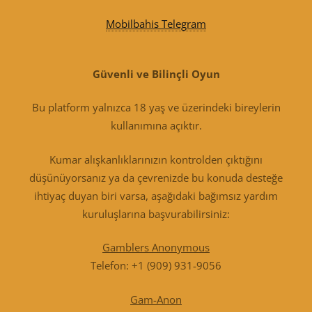
Mobilbahis Telegram
Güvenli ve Bilinçli Oyun
Bu platform yalnızca 18 yaş ve üzerindeki bireylerin
kullanımına açıktır.
Kumar alışkanlıklarınızın kontrolden çıktığını
düşünüyorsanız ya da çevrenizde bu konuda desteğe
ihtiyaç duyan biri varsa, aşağıdaki bağımsız yardım
kuruluşlarına başvurabilirsiniz:
Gamblers Anonymous
Telefon: +1 (909) 931-9056
Gam-Anon