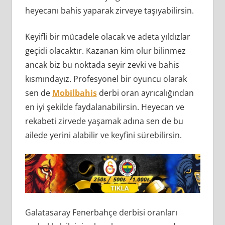
heyecanı bahis yaparak zirveye taşıyabilirsin.
Keyifli bir mücadele olacak ve adeta yıldızlar
geçidi olacaktır. Kazanan kim olur bilinmez
ancak biz bu noktada seyir zevki ve bahis
kısmındayız. Profesyonel bir oyuncu olarak
sen de
Mobilbahis
derbi oran ayrıcalığından
en iyi şekilde faydalanabilirsin. Heyecan ve
rekabeti zirvede yaşamak adına sen de bu
ailede yerini alabilir ve keyfini sürebilirsin.
Galatasaray Fenerbahçe derbisi oranları