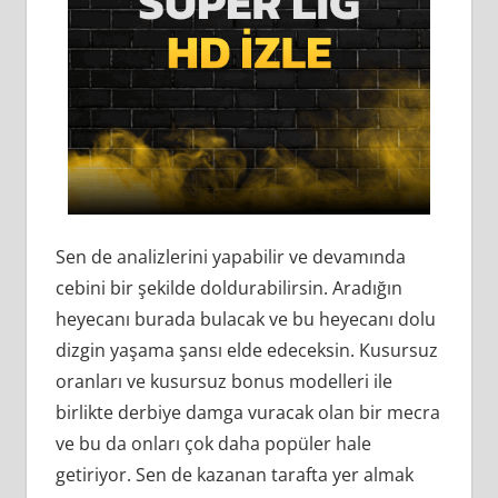
Sen de analizlerini yapabilir ve devamında
cebini bir şekilde doldurabilirsin. Aradığın
heyecanı burada bulacak ve bu heyecanı dolu
dizgin yaşama şansı elde edeceksin. Kusursuz
oranları ve kusursuz bonus modelleri ile
birlikte derbiye damga vuracak olan bir mecra
ve bu da onları çok daha popüler hale
getiriyor. Sen de kazanan tarafta yer almak