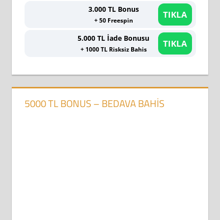
3.000 TL Bonus
TIKLA
+ 50 Freespin
5.000 TL İade Bonusu
TIKLA
+ 1000 TL Risksiz Bahis
5000 TL BONUS – BEDAVA BAHIS