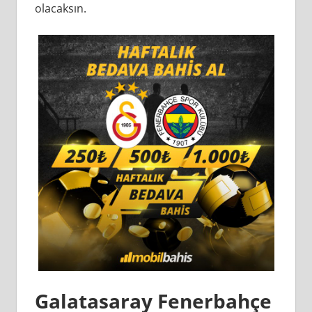
olacaksın.
Galatasaray Fenerbahçe