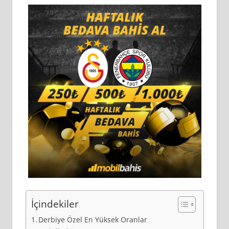
İçindekiler
Derbiye Özel En Yüksek Oranlar