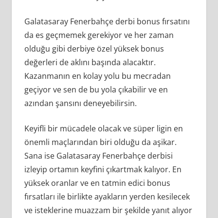
Galatasaray Fenerbahçe derbi bonus fırsatını
da es geçmemek gerekiyor ve her zaman
olduğu gibi derbiye özel yüksek bonus
değerleri de aklını başında alacaktır.
Kazanmanın en kolay yolu bu mecradan
geçiyor ve sen de bu yola çıkabilir ve en
azından şansını deneyebilirsin.
Keyifli bir mücadele olacak ve süper ligin en
önemli maçlarından biri olduğu da aşikar.
Sana ise Galatasaray Fenerbahçe derbisi
izleyip ortamın keyfini çıkartmak kalıyor. En
yüksek oranlar ve en tatmin edici bonus
fırsatları ile birlikte ayakların yerden kesilecek
ve isteklerine muazzam bir şekilde yanıt alıyor