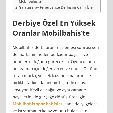
Mobilbahis’te
Galatasaray Fenerbahçe Derbisini Canlı İzle!
Derbiye Özel En Yüksek
Oranlar Mobilbahis’te
Mobilbahis derbi oran incelemesi sonrası sen
de markanın neden bu kadar başarılı ve
popüler olduğunu göreceksin. Oyuncusuna
her zaman için değer veren ve onu el üstünde
tutan marka, yüksek kazandırma oranı ile
birlikte farkını da net bir biçimde ortaya
koyuyor. Keyif alacağın ve aynı zamanda
hayallerini de gerçeğe dönüştüreceğin
Mobilbahis spor bahisleri
sana da iyi gelecek
ve kazanmanın kolay yolunu bulacaksın.