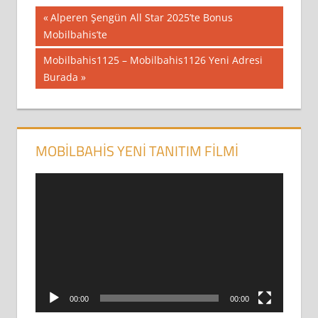
Yazı
Previous
Alperen Şengün All Star 2025’te Bonus
Post:
Mobilbahis’te
gezinmesi
Next
Mobilbahis1125 – Mobilbahis1126 Yeni Adresi
Post:
Burada
MOBILBAHIS YENI TANITIM FILMI
Video
oynatıcı
00:00
00:00