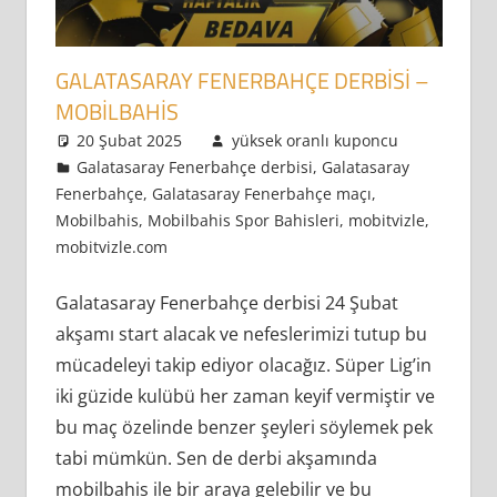
GALATASARAY FENERBAHÇE DERBISI –
MOBILBAHIS
20 Şubat 2025
yüksek oranlı kuponcu
Galatasaray Fenerbahçe derbisi
,
Galatasaray
Fenerbahçe
,
Galatasaray Fenerbahçe maçı
,
Mobilbahis
,
Mobilbahis Spor Bahisleri
,
mobitvizle
,
mobitvizle.com
Galatasaray Fenerbahçe derbisi 24 Şubat
akşamı start alacak ve nefeslerimizi tutup bu
mücadeleyi takip ediyor olacağız. Süper Lig’in
iki güzide kulübü her zaman keyif vermiştir ve
bu maç özelinde benzer şeyleri söylemek pek
tabi mümkün. Sen de derbi akşamında
mobilbahis ile bir araya gelebilir ve bu