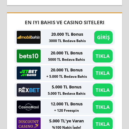
EN IYI BAHIS VE CASINO SITELERI
20.000 TL Bonus
GİRİŞ
3000 TL Bedava Bahis
20.000 TL Bonus
TIKLA
5000 TL Bedava Bahis
20.000 TL Bonus
TIKLA
+ 5.000 TL Bedava Bahis
5.000 TL Bonus
TIKLA
5.000 TL Bedava Bahis
12.000 TL Bonus
TIKLA
+ 120 Freespin
5.000 TL'ye Varan
TIKLA
%100 Nakit İade!