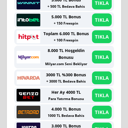
TIKLA
+ 500 TL Bedava Bahis
5.000 TL Bonus
TIKLA
+ 150 Freespin
Toplam 6.000 TL Bonus
TIKLA
+ 100 Freespin
8.000 TL Hoşgeldin
TIKLA
Bonusu
Milyar.com Seni Bekliyor
3000 TL %300 Bonus
TIKLA
+ 3000 TL Bedava Bahis
Her Ay 4000 TL
TIKLA
Para Yatırma Bonusu
4.000 TL Bonus
TIKLA
1000 TL Bedava Bahis
3.000 TL Bonus