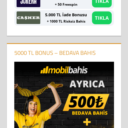
TIKLA
+ 50 Freespin
5.000 TL İade Bonusu
TIKLA
+ 1000 TL Risksiz Bahis
5000 TL BONUS – BEDAVA BAHIS