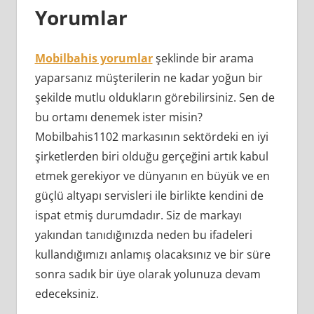
Yorumlar
Mobilbahis yorumlar
şeklinde bir arama
yaparsanız müşterilerin ne kadar yoğun bir
şekilde mutlu oldukların görebilirsiniz. Sen de
bu ortamı denemek ister misin?
Mobilbahis1102 markasının sektördeki en iyi
şirketlerden biri olduğu gerçeğini artık kabul
etmek gerekiyor ve dünyanın en büyük ve en
güçlü altyapı servisleri ile birlikte kendini de
ispat etmiş durumdadır. Siz de markayı
yakından tanıdığınızda neden bu ifadeleri
kullandığımızı anlamış olacaksınız ve bir süre
sonra sadık bir üye olarak yolunuza devam
edeceksiniz.