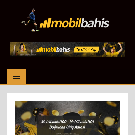
İçeriğe
MOB
geç
BAH
GÜN
Mobibahis
Giriş
GIRI
|
Yeni
LINK
Adresler
|
Üyelik
–
Kayıt
Bonus
Kampanyaları