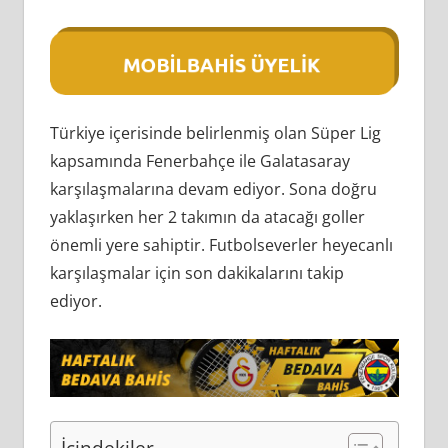
Türkiye içerisinde belirlenmiş olan Süper Lig
kapsamında Fenerbahçe ile Galatasaray
karşılaşmalarına devam ediyor. Sona doğru
yaklaşırken her 2 takımın da atacağı goller
önemli yere sahiptir. Futbolseverler heyecanlı
karşılaşmalar için son dakikalarını takip
ediyor.
İçindekiler