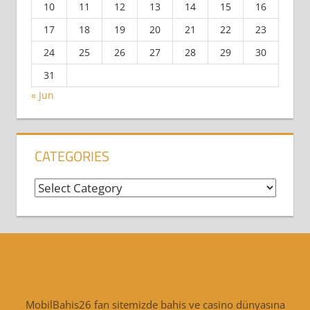
10
11
12
13
14
15
16
17
18
19
20
21
22
23
24
25
26
27
28
29
30
31
« Jun
CATEGORIES
Categories
MobilBahis26 fan sitemizde bahis ve casino dünyasına