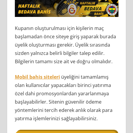
Kupanın oluşturulması için kişilerin maç
başlamadan önce siteye giriş yaparak burada
üyelik oluşturması gerekir. Üyelik sırasında
sizden yalnızca belirli bilgiler talep edilir.
Bilgilerin tamamı size ait ve doğru olmalıdır.
Mobil bahis siteleri
üyeliğini tamamlamış
olan kullanıcılar yapacakları birinci yatırıma
özel dahi promosyonlardan yararlanmaya
başlayabilirler. Sitenin güvenilir ödeme
yöntemlerini tercih ederek anlık olarak para
yatırma işlemlerinizi sağlayabilirsiniz.