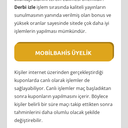
Derbi izle
işlem sırasında kaliteli yayınların
sunulmasının yanında verilmiş olan bonus ve
yüksek oranlar sayesinde sitede çok daha iyi
işlemlerin yapılması mümkündür.
Kişiler internet üzerinden gerçekleştirdiği
kuponlarda canlı olarak işlemler de
sağlayabiliyor. Canlı işlemler maç başladıktan
sonra kuponların yapılmasını içerir. Böylece
kişiler belirli bir süre maçı takip ettikten sonra
tahminlerini daha olumlu olacak şekilde
değiştirebilir.