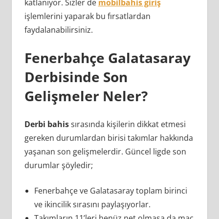
katlanıyor. Sizler de
mobilbahis giriş
işlemlerini yaparak bu fırsatlardan
faydalanabilirsiniz.
Fenerbahçe Galatasaray
Derbisinde Son
Gelişmeler Neler?
Derbi bahis
sırasında kişilerin dikkat etmesi
gereken durumlardan birisi takımlar hakkında
yaşanan son gelişmelerdir. Güncel ligde son
durumlar şöyledir;
Fenerbahçe ve Galatasaray toplam birinci
ve ikincilik sırasını paylaşıyorlar.
Takımların 11’leri henüz net olmasa da maç