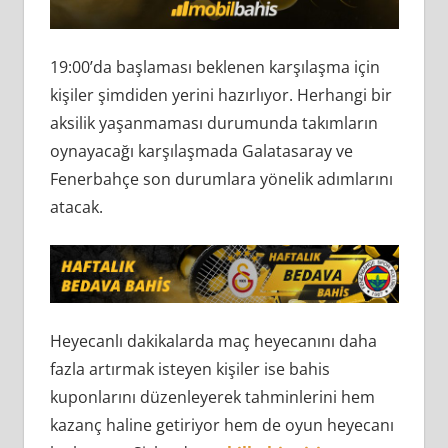
19:00’da başlaması beklenen karşılaşma için
kişiler şimdiden yerini hazırlıyor. Herhangi bir
aksilik yaşanmaması durumunda takımların
oynayacağı karşılaşmada Galatasaray ve
Fenerbahçe son durumlara yönelik adımlarını
atacak.
Heyecanlı dakikalarda maç heyecanını daha
fazla artırmak isteyen kişiler ise bahis
kuponlarını düzenleyerek tahminlerini hem
kazanç haline getiriyor hem de oyun heyecanı