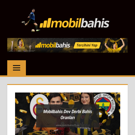
Skip
MOB
to
content
BAH
GÜN
Mobibahis
Giriş
GIRI
|
Yeni
LINK
Adresler
|
Üyelik
–
Kayıt
Bonus
Kampanyaları