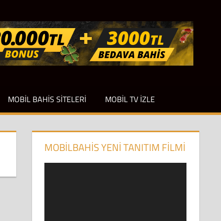
MOBIL BAHIS SITELERI
MOBIL TV İZLE
MOBILBAHIS YENI TANITIM FILMI
Video
oynatıcı