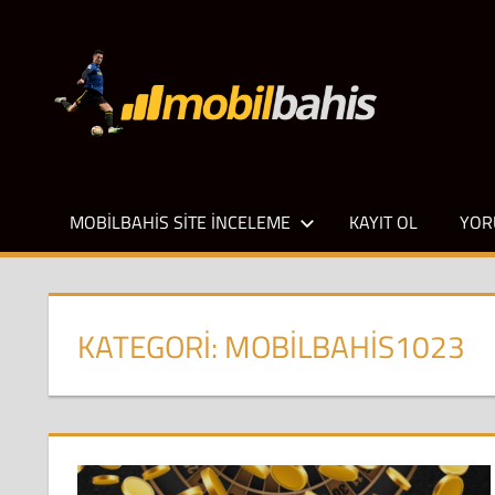
İçeriğe
geç
MOBI
Mobibahis
Giriş
BAHI
|
Yeni
GÜNC
Adresler
|
GIRIŞ
MOBILBAHIS SITE İNCELEME
KAYIT OL
YOR
Üyelik
–
LINKL
Kayıt
Bonus
KATEGORI:
MOBILBAHIS1023
Kampanyaları