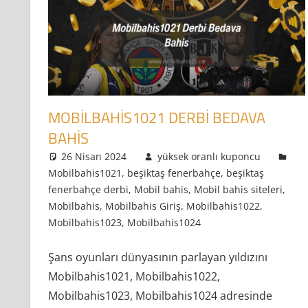
MOBILBAHIS1021 DERBI BEDAVA
BAHIS
26 Nisan 2024
yüksek oranlı kuponcu
Mobilbahis1021
,
beşiktaş fenerbahçe
,
beşiktaş
fenerbahçe derbi
,
Mobil bahis
,
Mobil bahis siteleri
,
Mobilbahis
,
Mobilbahis Giriş
,
Mobilbahis1022
,
Mobilbahis1023
,
Mobilbahis1024
Şans oyunları dünyasının parlayan yıldızını
Mobilbahis1021, Mobilbahis1022,
Mobilbahis1023, Mobilbahis1024 adresinde