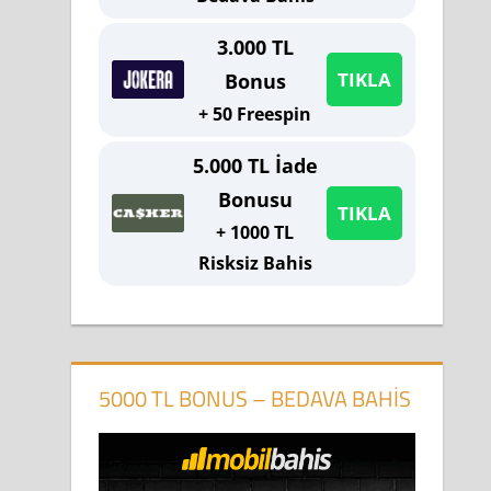
3.000 TL
TIKLA
Bonus
+ 50 Freespin
5.000 TL İade
Bonusu
TIKLA
+ 1000 TL
Risksiz Bahis
5000 TL BONUS – BEDAVA BAHIS