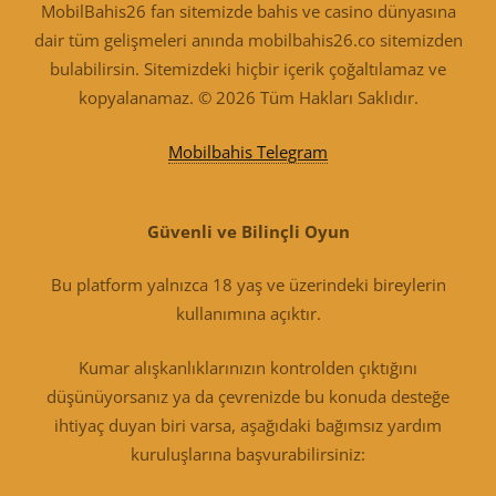
MobilBahis26 fan sitemizde bahis ve casino dünyasına
dair tüm gelişmeleri anında mobilbahis26.co sitemizden
bulabilirsin. Sitemizdeki hiçbir içerik çoğaltılamaz ve
kopyalanamaz. © 2026 Tüm Hakları Saklıdır.
Mobilbahis Telegram
Güvenli ve Bilinçli Oyun
Bu platform yalnızca 18 yaş ve üzerindeki bireylerin
kullanımına açıktır.
Kumar alışkanlıklarınızın kontrolden çıktığını
düşünüyorsanız ya da çevrenizde bu konuda desteğe
ihtiyaç duyan biri varsa, aşağıdaki bağımsız yardım
kuruluşlarına başvurabilirsiniz: