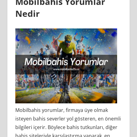
Mobilbahis Yorumlar
Nedir
Mobilbahis yorumlar, firmaya üye olmak
isteyen bahis severler yol gösteren, en önemli
bilgileri içerir. Böylece bahis tutkunları, diğer
bahis siteleriyle karşılaştırma yaparak, en