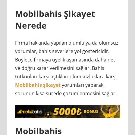
Mobilbahis Şikayet
Nerede
Firma hakkında yapılan olumlu ya da olumsuz
yorumlar, bahis severlere yol göstericidir.
Böylece firmaya üyelik aşamasında daha net
ve doğru karar verilmesini sağlar. Bahis
tutkunları karşılaştıkları olumsuzluklara karşı,
Mobilbahis şikayet
yorumları yaparak,
sorunun kısa sürede çözümlenmesini sağlar.
Mobilbahis