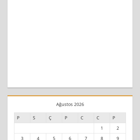
Ağustos 2026
P
S
Ç
P
C
C
P
1
2
3
4
5
6
7
8
9