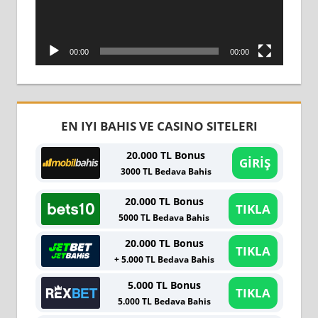
00:00
00:00
EN IYI BAHIS VE CASINO SITELERI
20.000 TL Bonus
GİRİŞ
3000 TL Bedava Bahis
20.000 TL Bonus
TIKLA
5000 TL Bedava Bahis
20.000 TL Bonus
TIKLA
+ 5.000 TL Bedava Bahis
5.000 TL Bonus
TIKLA
5.000 TL Bedava Bahis