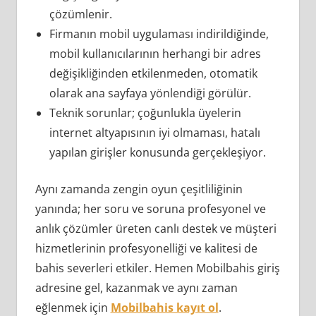
çözümlenir.
Firmanın mobil uygulaması indirildiğinde,
mobil kullanıcılarının herhangi bir adres
değişikliğinden etkilenmeden, otomatik
olarak ana sayfaya yönlendiği görülür.
Teknik sorunlar; çoğunlukla üyelerin
internet altyapısının iyi olmaması, hatalı
yapılan girişler konusunda gerçekleşiyor.
Aynı zamanda zengin oyun çeşitliliğinin
yanında; her soru ve soruna profesyonel ve
anlık çözümler üreten canlı destek ve müşteri
hizmetlerinin profesyonelliği ve kalitesi de
bahis severleri etkiler. Hemen Mobilbahis giriş
adresine gel, kazanmak ve aynı zaman
eğlenmek için
Mobilbahis kayıt ol
.