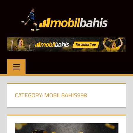
Skip
MOB
to
content
BAH
GÜN
Mobibahis
Giriş
GIRI
|
Yeni
LINK
Adresler
|
Üyelik
–
CATEGORY:
MOBILBAHIS998
Kayıt
Bonus
Kampanyaları