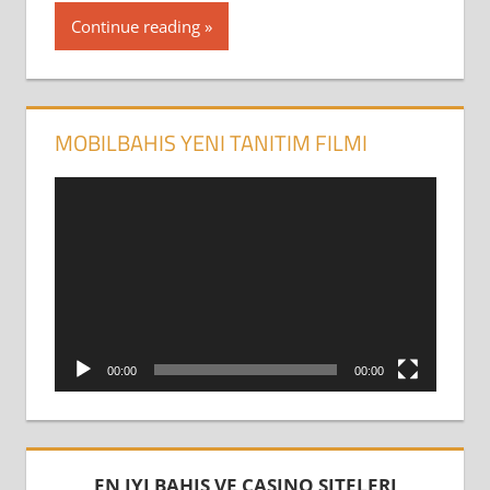
Continue reading
MOBILBAHIS YENI TANITIM FILMI
Video
Player
00:00
00:00
EN IYI BAHIS VE CASINO SITELERI