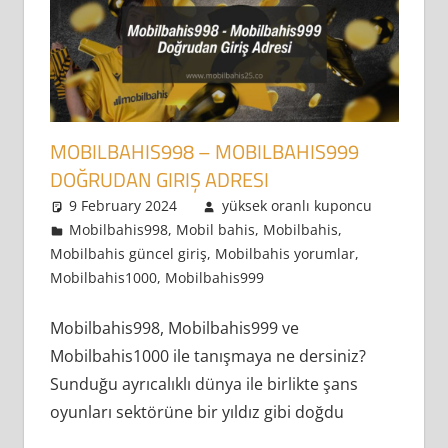
MOBILBAHIS998 – MOBILBAHIS999
DOĞRUDAN GIRIŞ ADRESI
9 February 2024
yüksek oranlı kuponcu
Mobilbahis998
,
Mobil bahis
,
Mobilbahis
,
Mobilbahis güncel giriş
,
Mobilbahis yorumlar
,
Mobilbahis1000
,
Mobilbahis999
Mobilbahis998, Mobilbahis999 ve
Mobilbahis1000 ile tanışmaya ne dersiniz?
Sunduğu ayrıcalıklı dünya ile birlikte şans
oyunları sektörüne bir yıldız gibi doğdu