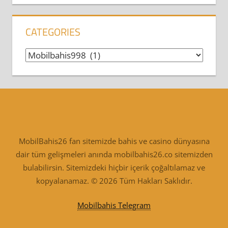
CATEGORIES
Categories
MobilBahis26 fan sitemizde bahis ve casino dünyasına
dair tüm gelişmeleri anında mobilbahis26.co sitemizden
bulabilirsin. Sitemizdeki hiçbir içerik çoğaltılamaz ve
kopyalanamaz. © 2026 Tüm Hakları Saklıdır.
Mobilbahis Telegram