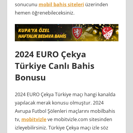
sonucunu
mobil bahis siteleri
üzerinden
hemen öğrenebileceksiniz.
2024 EURO Çekya
Türkiye Canlı Bahis
Bonusu
2024 EURO Çekya Türkiye maçı hangi kanalda
yapılacak merak konusu olmuştur. 2024
Avrupa Futbol Şölenleri maçlarını mobilbahis
tv,
mobitvizle
ve mobitvizle.com sitesinden
izleyebilirsiniz. Türkiye Çekya maçı izle söz