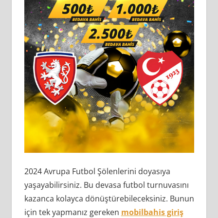
2024 Avrupa Futbol Şölenlerini doyasıya
yaşayabilirsiniz. Bu devasa futbol turnuvasını
kazanca kolayca dönüştürebileceksiniz. Bunun
için tek yapmanız gereken
mobilbahis giriş