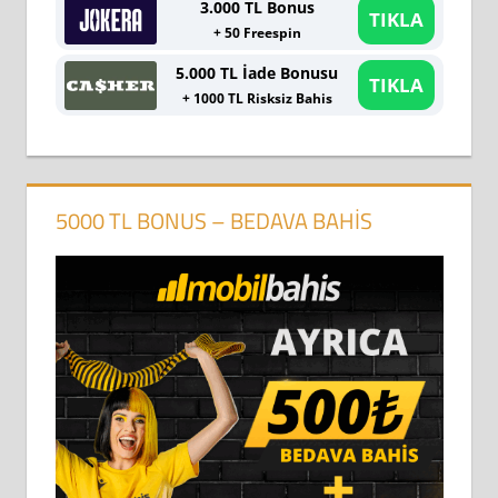
3.000 TL Bonus
TIKLA
+ 50 Freespin
5.000 TL İade Bonusu
TIKLA
+ 1000 TL Risksiz Bahis
5000 TL BONUS – BEDAVA BAHIS