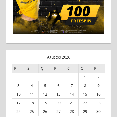
Ağustos 2026
P
S
Ç
P
C
C
P
1
2
3
4
5
6
7
8
9
10
11
12
13
14
15
16
17
18
19
20
21
22
23
24
25
26
27
28
29
30