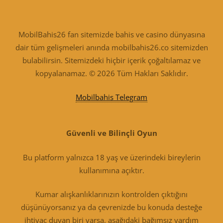
MobilBahis26 fan sitemizde bahis ve casino dünyasına
dair tüm gelişmeleri anında mobilbahis26.co sitemizden
bulabilirsin. Sitemizdeki hiçbir içerik çoğaltılamaz ve
kopyalanamaz. © 2026 Tüm Hakları Saklıdır.
Mobilbahis Telegram
Güvenli ve Bilinçli Oyun
Bu platform yalnızca 18 yaş ve üzerindeki bireylerin
kullanımına açıktır.
Kumar alışkanlıklarınızın kontrolden çıktığını
düşünüyorsanız ya da çevrenizde bu konuda desteğe
ihtiyaç duyan biri varsa, aşağıdaki bağımsız yardım