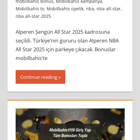
mobilbahis bonus
,
Mobilbahis kampanya
,
Mobilbahis tv
,
Mobilbahis üyelik
,
nba
,
nba all-star
,
nba all-star 2025
Alperen Şengün All Star 2025 kadrosuna
seçildi. Türkiye’nin gururu olan Alperen NBA
All Star 2025 için parkeye çıkacak. Bonuslar
mobilbahis’te
Continue reading