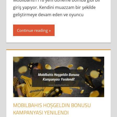
giriş yapıyor. Kendini muazzam bir şekilde
geliştirmeye devam eden ve oyuncu
Continue reading
MOBILBAHIS HOŞGELDIN BONUSU
KAMPANYASI YENILENDI