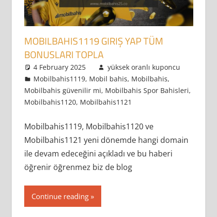
MOBILBAHIS1119 GIRIŞ YAP TÜM
BONUSLARI TOPLA
4 February 2025
yüksek oranlı kuponcu
Mobilbahis1119
,
Mobil bahis
,
Mobilbahis
,
Mobilbahis güvenilir mi
,
Mobilbahis Spor Bahisleri
,
Mobilbahis1120
,
Mobilbahis1121
Mobilbahis1119, Mobilbahis1120 ve
Mobilbahis1121 yeni dönemde hangi domain
ile devam edeceğini açıkladı ve bu haberi
öğrenir öğrenmez biz de blog
Continue reading