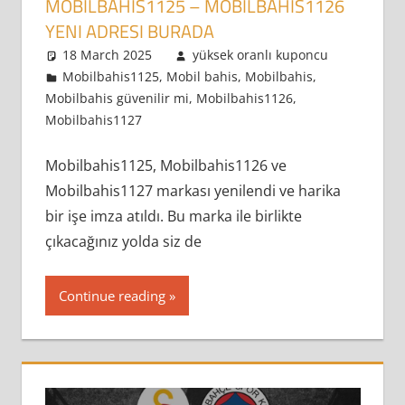
MOBILBAHIS1125 – MOBILBAHIS1126
YENI ADRESI BURADA
18 March 2025
yüksek oranlı kuponcu
Mobilbahis1125
,
Mobil bahis
,
Mobilbahis
,
Mobilbahis güvenilir mi
,
Mobilbahis1126
,
Mobilbahis1127
Mobilbahis1125, Mobilbahis1126 ve
Mobilbahis1127 markası yenilendi ve harika
bir işe imza atıldı. Bu marka ile birlikte
çıkacağınız yolda siz de
Continue reading