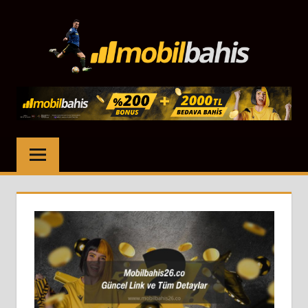
Skip
MOB
to
content
BAH
GÜN
Mobibahis
Giriş
GIRI
|
Yeni
LINK
Adresler
|
Üyelik
–
Kayıt
Bonus
Kampanyaları