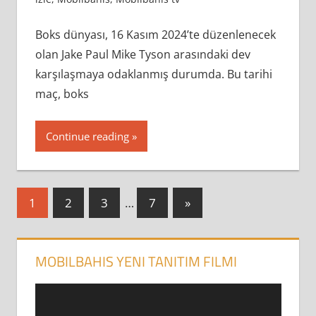
Boks dünyası, 16 Kasım 2024’te düzenlenecek
olan Jake Paul Mike Tyson arasındaki dev
karşılaşmaya odaklanmış durumda. Bu tarihi
maç, boks
Continue reading
Posts
Next
1
2
3
…
7
»
Posts
pagination
MOBILBAHIS YENI TANITIM FILMI
Video
Player