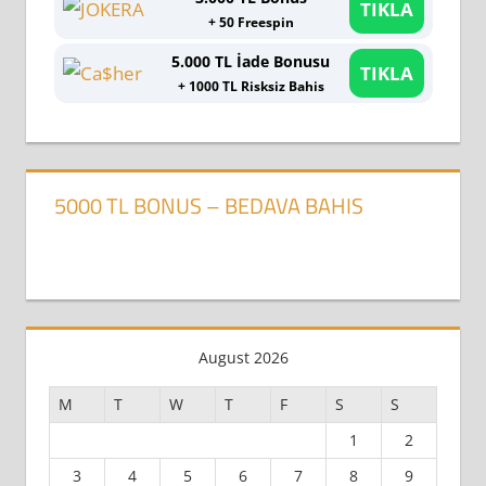
TIKLA
+ 50 Freespin
5.000 TL İade Bonusu
TIKLA
+ 1000 TL Risksiz Bahis
5000 TL BONUS – BEDAVA BAHIS
August 2026
M
T
W
T
F
S
S
1
2
3
4
5
6
7
8
9