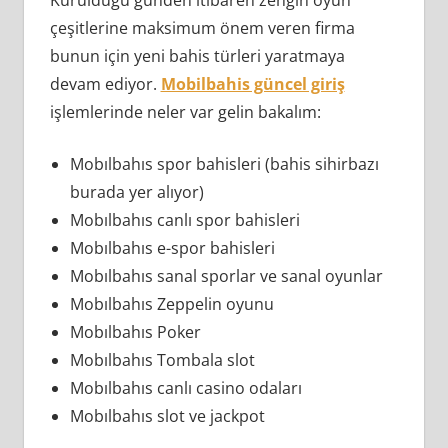
çeşitlerine maksimum önem veren firma
bunun için yeni bahis türleri yaratmaya
devam ediyor.
Mobilbahis güncel giriş
işlemlerinde neler var gelin bakalım:
Mobılbahıs spor bahisleri (bahis sihirbazı
burada yer alıyor)
Mobılbahıs canlı spor bahisleri
Mobılbahıs e-spor bahisleri
Mobılbahıs sanal sporlar ve sanal oyunlar
Mobılbahıs Zeppelin oyunu
Mobılbahıs Poker
Mobılbahıs Tombala slot
Mobılbahıs canlı casino odaları
Mobılbahıs slot ve jackpot