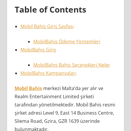
Table of Contents
Mobil Bahis Giriş Sayfası
MobilBahis Ödeme Yöntemleri
MobılBahıs Giriş
MobılBahıs Bahis Seçenekleri Neler
MobılBahıs Kampanyaları
Mobil Bahis
merkezi Malta’da yer alır ve
Realm Entertainment Limited şirketi
tarafından yönetilmektedir. Mobil Bahis resmi
şirket adresi Level 9, East 14 Business Centre,
Sliema Road, Gzira, GZR 1639 üzerinde
bulunmaktadır.