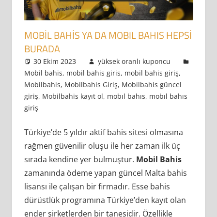
MOBIL BAHIS YA DA MOBIL BAHIS HEPSI
BURADA
30 Ekim 2023
yüksek oranlı kuponcu
Mobil bahis
,
mobil bahis giris
,
mobil bahis giriş
,
Mobilbahis
,
Mobilbahis Giriş
,
Mobilbahis güncel
giriş
,
Mobilbahis kayıt ol
,
mobıl bahıs
,
mobıl bahıs
giriş
Türkiye’de 5 yıldır aktif bahis sitesi olmasına
rağmen güvenilir oluşu ile her zaman ilk üç
sırada kendine yer bulmuştur.
Mobil Bahis
zamanında ödeme yapan güncel Malta bahis
lisansı ile çalışan bir firmadır. Esse bahis
dürüstlük programına Türkiye’den kayıt olan
ender şirketlerden bir tanesidir. Özellikle