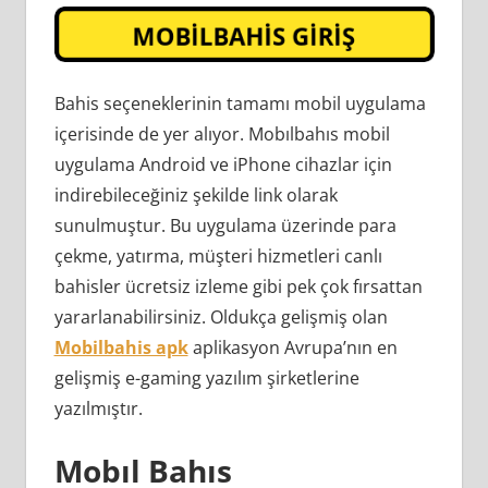
Bahis seçeneklerinin tamamı mobil uygulama
içerisinde de yer alıyor. Mobılbahıs mobil
uygulama Android ve iPhone cihazlar için
indirebileceğiniz şekilde link olarak
sunulmuştur. Bu uygulama üzerinde para
çekme, yatırma, müşteri hizmetleri canlı
bahisler ücretsiz izleme gibi pek çok fırsattan
yararlanabilirsiniz. Oldukça gelişmiş olan
Mobilbahis apk
aplikasyon Avrupa’nın en
gelişmiş e-gaming yazılım şirketlerine
yazılmıştır.
Mobıl Bahıs