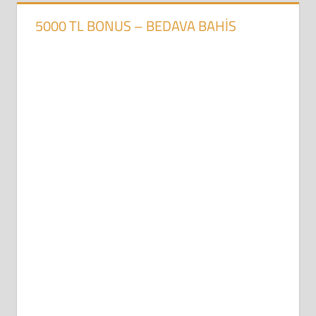
5000 TL BONUS – BEDAVA BAHIS