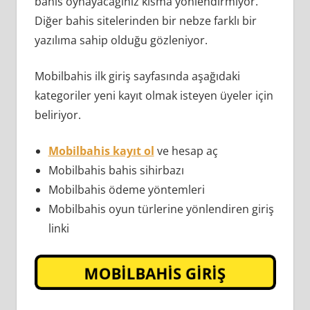
bahis oynayacağınız kısma yönlendirmiyor.
Diğer bahis sitelerinden bir nebze farklı bir
yazılıma sahip olduğu gözleniyor.
Mobilbahis ilk giriş sayfasında aşağıdaki
kategoriler yeni kayıt olmak isteyen üyeler için
beliriyor.
Mobilbahis kayıt ol
ve hesap aç
Mobilbahis bahis sihirbazı
Mobilbahis ödeme yöntemleri
Mobilbahis oyun türlerine yönlendiren giriş
linki