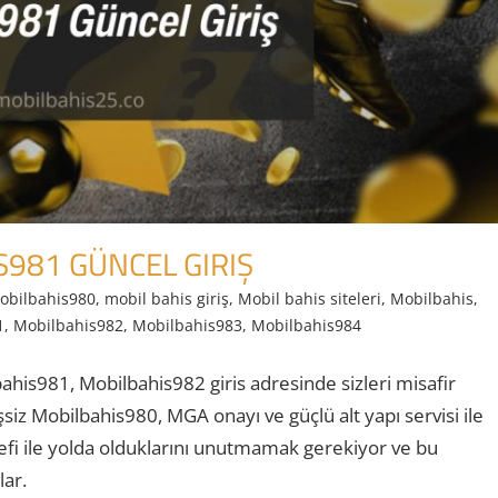
981 GÜNCEL GIRIŞ
obilbahis980
,
mobil bahis giriş
,
Mobil bahis siteleri
,
Mobilbahis
,
1
,
Mobilbahis982
,
Mobilbahis983
,
Mobilbahis984
ahis981, Mobilbahis982 giris adresinde sizleri misafir
siz Mobilbahis980, MGA onayı ve güçlü alt yapı servisi ile
defi ile yolda olduklarını unutmamak gerekiyor ve bu
ar.