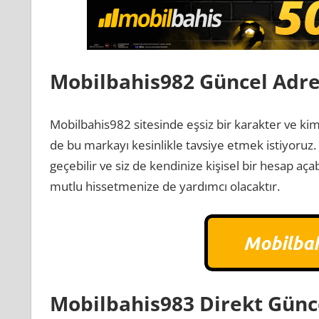
Mobilbahis982 Güncel Adre
Mobilbahis982 sitesinde eşsiz bir karakter ve kimlik
de bu markayı kesinlikle tavsiye etmek istiyoruz.
geçebilir ve siz de kendinize kişisel bir hesap aça
mutlu hissetmenize de yardımcı olacaktır.
Mobilbahis983 Direkt Günce