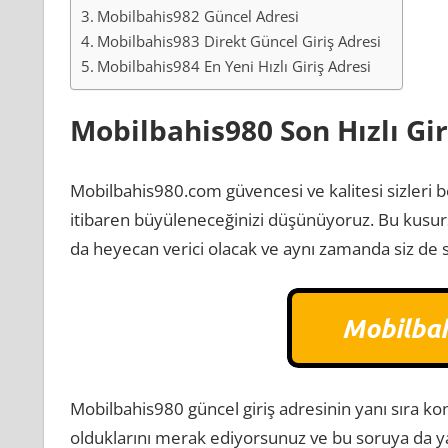
Mobilbahis982 Güncel Adresi
Mobilbahis983 Direkt Güncel Giriş Adresi
Mobilbahis984 En Yeni Hızlı Giriş Adresi
Mobilbahis980 Son Hızlı Gir
Mobilbahis980.com güvencesi ve kalitesi sizleri b
itibaren büyüleneceğinizi düşünüyoruz. Bu kusu
da heyecan verici olacak ve aynı zamanda siz de 
Mobilbahis980 güncel giriş adresinin yanı sıra kon
olduklarını merak ediyorsunuz ve bu soruya da y