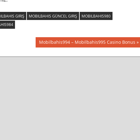
LBAHIS GIRIŞ
MOBILBAHIS GÜNCEL GIRIŞ
MOBILBAHIS980
HIS984
Next
Mobilbahis994 – Mobilbahis995 Casino Bonus
Post: