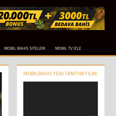
MOBIL BAHIS SITELERI
MOBIL TV İZLE
MOBILBAHIS YENI TANITIM FILMI
Video
Player