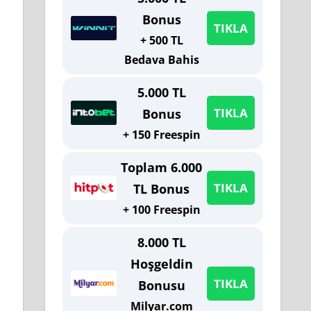
Bonus
TIKLA
+ 500 TL
Bedava Bahis
5.000 TL
TIKLA
Bonus
+ 150 Freespin
Toplam 6.000
TIKLA
TL Bonus
+ 100 Freespin
8.000 TL
Hoşgeldin
TIKLA
Bonusu
Milyar.com