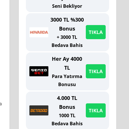
Seni Bekliyor
3000 TL %300
Bonus
TIKLA
+ 3000 TL
Bedava Bahis
Her Ay 4000
TL
TIKLA
Para Yatırma
Bonusu
4.000 TL
a
Bonus
TIKLA
1000 TL
Bedava Bahis