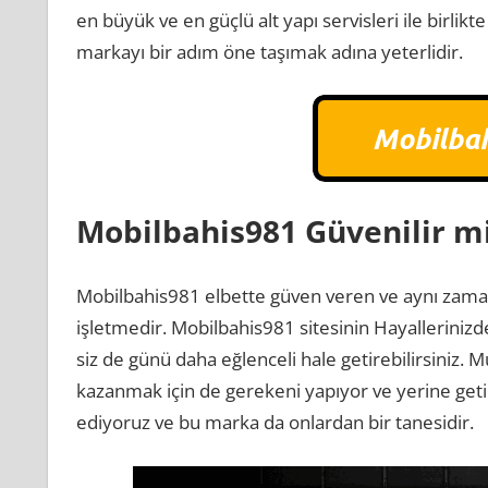
en büyük ve en güçlü alt yapı servisleri ile birlik
markayı bir adım öne taşımak adına yeterlidir.
Mobilbahis981 Güvenilir m
Mobilbahis981 elbette güven veren ve aynı zamand
işletmedir. Mobilbahis981 sitesinin Hayallerinizdek
siz de günü daha eğlenceli hale getirebilirsiniz. M
kazanmak için de gerekeni yapıyor ve yerine getiri
ediyoruz ve bu marka da onlardan bir tanesidir.