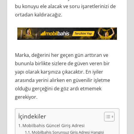
bu konuyu ele alacak ve soru işaretlerinizi de
ortadan kaldıracağız.
Marka, değerini her geçen gün arttıran ve
bununla birlikte sizlere de güven veren bir
yapı olarak karşınıza çıkacaktır. En iyiler
arasında yerini alırken en güvenilir işletme
olduğu gerçeğini de göz ardı etmemek
gerekiyor.
İçindekiler
Mobilbahis Güncel Giriş Adresi
Mobilbahis Sorunsuz Giriş Adresi Hangisi