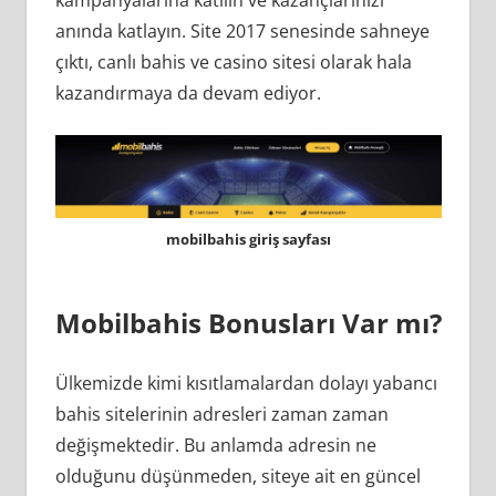
kampanyalarına katılın ve kazançlarınızı
anında katlayın. Site 2017 senesinde sahneye
çıktı, canlı bahis ve casino sitesi olarak hala
kazandırmaya da devam ediyor.
mobilbahis giriş sayfası
Mobilbahis Bonusları Var mı?
Ülkemizde kimi kısıtlamalardan dolayı yabancı
bahis sitelerinin adresleri zaman zaman
değişmektedir. Bu anlamda adresin ne
olduğunu düşünmeden, siteye ait en güncel