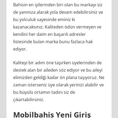
Bahisin en iyilerinden biri olan bu markayı siz
de yanınıza alarak yola devam edebilirsiniz ve
bu yolculuk sayesinde eminiz ki
kazanacaksınız. Kaliteden ödün vermeyen ve
kendini her daim en başarılı adresler
listesinde bulan marka bunu fazlaca hak
ediyor.
Kaliteyi bir adım öne taşırken üyelerinden de
destek alan bir aileden söz ediyor ve bu aileyi
elimizden geldiği kadar ön plana taşıyoruz. Ne
zaman isterseniz üye olarak yerinizi alabilir ve
bu büyülü ortamın tadını siz de
çıkartabilirsiniz.
Mobilbahis Yeni Giriş