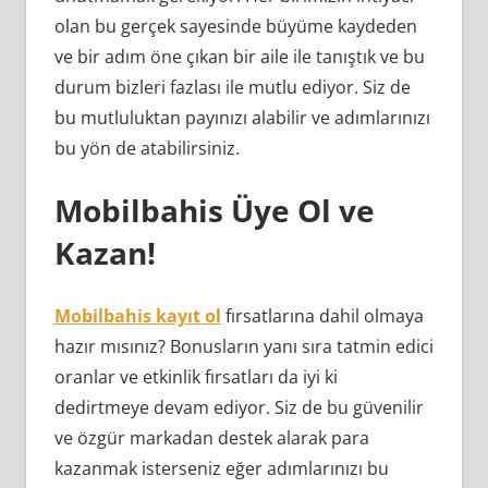
olan bu gerçek sayesinde büyüme kaydeden
ve bir adım öne çıkan bir aile ile tanıştık ve bu
durum bizleri fazlası ile mutlu ediyor. Siz de
bu mutluluktan payınızı alabilir ve adımlarınızı
bu yön de atabilirsiniz.
Mobilbahis Üye Ol ve
Kazan!
Mobilbahis kayıt ol
fırsatlarına dahil olmaya
hazır mısınız? Bonusların yanı sıra tatmin edici
oranlar ve etkinlik fırsatları da iyi ki
dedirtmeye devam ediyor. Siz de bu güvenilir
ve özgür markadan destek alarak para
kazanmak isterseniz eğer adımlarınızı bu