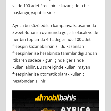
ve de 100 adet Freespinle kazanç dolu bir
başlangıç yapabilirsiniz.
Ayrıca bu sözü edilen kampanya kapsamında
Sweet Bonanza oyununda geçerli olacak ve de
her biri toplamda 4 TL değerinde 100 adet
freespin kazanabilirsiniz. Bu kazanılan
freespinler ise hesabınıza tanımlandığı andan
itibaren sadece 7 gün içinde içerisinde
kullanılabilir. Bu süre içinde kullanılmayan
freespinler ise otomatik olarak kullanıcı
hesabından silinir.