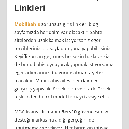
Linkleri
Mobilbahis
sorunsuz giriş linkleri blog
sayfamızda her daim var olacaktır. Sahte
sitelerden uzak kalmak istiyorsanız eğer
tercihlerinizi bu sayfadan yana yapabilirsiniz.
Keyifli zaman geçirmek herkesin hakkı ve siz
de bunu bahis oynayarak yapmak istiyorsanız
eğer adımlarınızı bu yönde atmanız yeterli
olacaktır. Mobilbahis ailesi her daim en
gelişmiş yapısı ile örnek oldu ve biz de örnek
teşkil eden bu rol model firmayı tavsiye ettik.
MGA lisanslı firmanın
Bets10
güvencesini ve
desteğini arkasına aldığı gerçeğini de
unutmamak gerekiyor. Her birimizin ihtiyacı