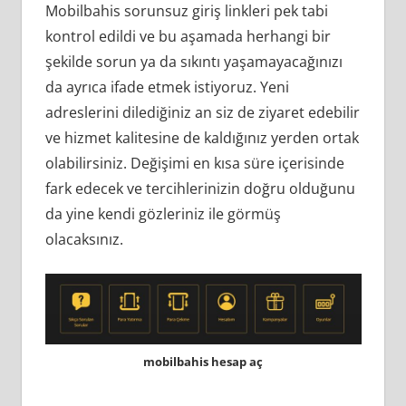
Mobilbahis sorunsuz giriş linkleri pek tabi
kontrol edildi ve bu aşamada herhangi bir
şekilde sorun ya da sıkıntı yaşamayacağınızı
da ayrıca ifade etmek istiyoruz. Yeni
adreslerini dilediğiniz an siz de ziyaret edebilir
ve hizmet kalitesine de kaldığınız yerden ortak
olabilirsiniz. Değişimi en kısa süre içerisinde
fark edecek ve tercihlerinizin doğru olduğunu
da yine kendi gözleriniz ile görmüş
olacaksınız.
mobilbahis hesap aç