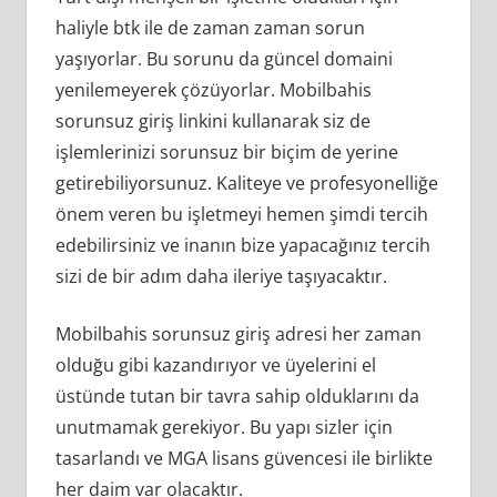
haliyle btk ile de zaman zaman sorun
yaşıyorlar. Bu sorunu da güncel domaini
yenilemeyerek çözüyorlar. Mobilbahis
sorunsuz giriş linkini kullanarak siz de
işlemlerinizi sorunsuz bir biçim de yerine
getirebiliyorsunuz. Kaliteye ve profesyonelliğe
önem veren bu işletmeyi hemen şimdi tercih
edebilirsiniz ve inanın bize yapacağınız tercih
sizi de bir adım daha ileriye taşıyacaktır.
Mobilbahis sorunsuz giriş adresi her zaman
olduğu gibi kazandırıyor ve üyelerini el
üstünde tutan bir tavra sahip olduklarını da
unutmamak gerekiyor. Bu yapı sizler için
tasarlandı ve MGA lisans güvencesi ile birlikte
her daim var olacaktır.