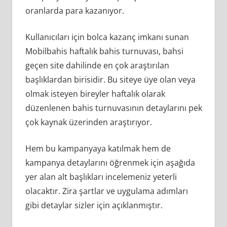
oranlarda para kazanıyor.
Kullanıcıları için bolca kazanç imkanı sunan
Mobilbahis haftalık bahis turnuvası, bahsi
geçen site dahilinde en çok araştırılan
başlıklardan birisidir. Bu siteye üye olan veya
olmak isteyen bireyler haftalık olarak
düzenlenen bahis turnuvasının detaylarını pek
çok kaynak üzerinden araştırıyor.
Hem bu kampanyaya katılmak hem de
kampanya detaylarını öğrenmek için aşağıda
yer alan alt başlıkları incelemeniz yeterli
olacaktır. Zira şartlar ve uygulama adımları
gibi detaylar sizler için açıklanmıştır.