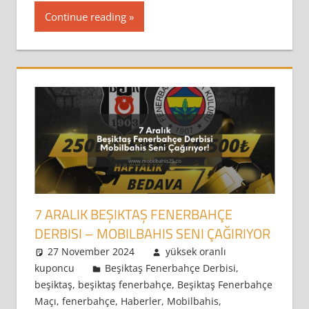
Continue reading
7 ARALIK BEŞIKTAŞ FENERBAHÇE
DERBISI – MOBILBAHIS SENI ÇAĞIRIYOR
27 November 2024
yüksek oranlı
kuponcu
Beşiktaş Fenerbahçe Derbisi
,
beşiktaş
,
beşiktaş fenerbahçe
,
Beşiktaş Fenerbahçe
Maçı
,
fenerbahçe
,
Haberler
,
Mobilbahis
,