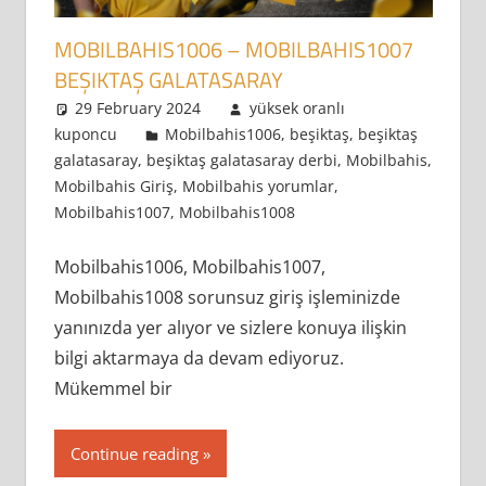
MOBILBAHIS1006 – MOBILBAHIS1007
BEŞIKTAŞ GALATASARAY
29 February 2024
yüksek oranlı
kuponcu
Mobilbahis1006
,
beşiktaş
,
beşiktaş
galatasaray
,
beşiktaş galatasaray derbi
,
Mobilbahis
,
Mobilbahis Giriş
,
Mobilbahis yorumlar
,
Mobilbahis1007
,
Mobilbahis1008
Mobilbahis1006, Mobilbahis1007,
Mobilbahis1008 sorunsuz giriş işleminizde
yanınızda yer alıyor ve sizlere konuya ilişkin
bilgi aktarmaya da devam ediyoruz.
Mükemmel bir
Continue reading