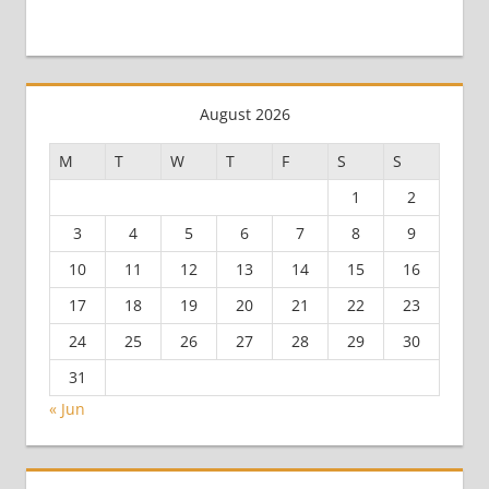
August 2026
M
T
W
T
F
S
S
1
2
3
4
5
6
7
8
9
10
11
12
13
14
15
16
17
18
19
20
21
22
23
24
25
26
27
28
29
30
31
« Jun