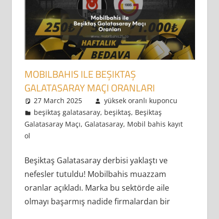
MOBILBAHIS ILE BEŞIKTAŞ
GALATASARAY MAÇI ORANLARI
27 March 2025
yüksek oranlı kuponcu
beşiktaş galatasaray
,
beşiktaş
,
Beşiktaş
Galatasaray Maçı
,
Galatasaray
,
Mobil bahis kayıt
ol
Beşiktaş Galatasaray derbisi yaklaştı ve
nefesler tutuldu! Mobilbahis muazzam
oranlar açıkladı. Marka bu sektörde aile
olmayı başarmış nadide firmalardan bir