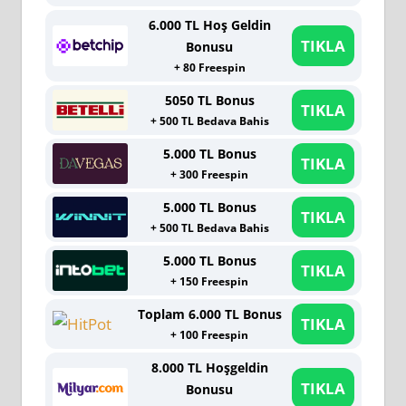
6.000 TL Hoş Geldin
TIKLA
Bonusu
+ 80 Freespin
5050 TL Bonus
TIKLA
+ 500 TL Bedava Bahis
5.000 TL Bonus
TIKLA
+ 300 Freespin
5.000 TL Bonus
TIKLA
+ 500 TL Bedava Bahis
5.000 TL Bonus
TIKLA
+ 150 Freespin
Toplam 6.000 TL Bonus
TIKLA
+ 100 Freespin
8.000 TL Hoşgeldin
TIKLA
Bonusu