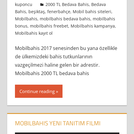
kuponcu
2000 TL Bedava Bahis
,
Bedava
Bahis
,
beşiktaş
,
fenerbahçe
,
Mobil bahis siteleri
,
Mobilbahis
,
mobilbahis bedava bahis
,
mobilbahis
bonus
,
mobilbahis freebet
,
Mobilbahis kampanya
,
Mobilbahis kayıt ol
Mobilbahis 2017 senesinden bu yana özellikle
de ülkemizdeki bahis tutkunlarının
vazgeçilmezi haline gelen bir adrestir.
Mobilbahis 2000 TL bedava bahis
Continue reading
MOBILBAHIS YENI TANITIM FILMI