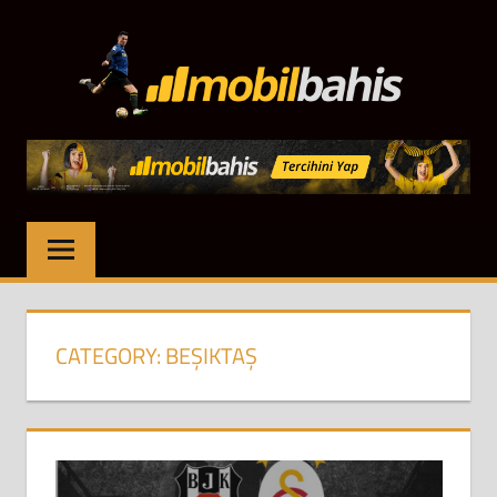
Skip
MOB
to
content
BAH
GÜN
Mobibahis
Giriş
GIRI
|
Yeni
LINK
Adresler
|
Üyelik
–
CATEGORY:
BEŞIKTAŞ
Kayıt
Bonus
Kampanyaları