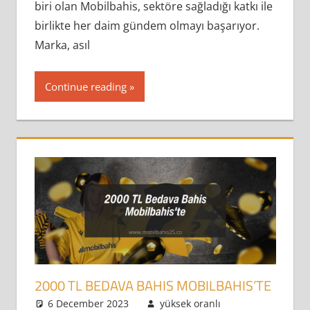
biri olan Mobilbahis, sektöre sağladığı katkı ile
birlikte her daim gündem olmayı başarıyor.
Marka, asıl
Continue reading
2000 TL BEDAVA BAHIS MOBILBAHIS’TE
6 December 2023
yüksek oranlı