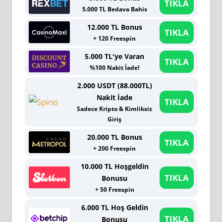
TIKLA
5.000 TL Bedava Bahis
12.000 TL Bonus
TIKLA
+ 120 Freespin
5.000 TL'ye Varan
TIKLA
%100 Nakit İade!
2.000 USDT (88.000TL)
Nakit İade
TIKLA
Sadece Kripto & Kimliksiz
Giriş
20.000 TL Bonus
TIKLA
+ 200 Freespin
10.000 TL Hoşgeldin
TIKLA
Bonusu
+ 50 Freespin
6.000 TL Hoş Geldin
TIKLA
Bonusu