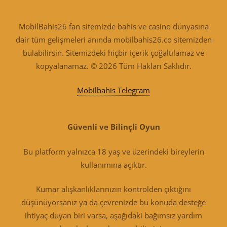
MobilBahis26 fan sitemizde bahis ve casino dünyasına
dair tüm gelişmeleri anında mobilbahis26.co sitemizden
bulabilirsin. Sitemizdeki hiçbir içerik çoğaltılamaz ve
kopyalanamaz. © 2026 Tüm Hakları Saklıdır.
Mobilbahis Telegram
Güvenli ve Bilinçli Oyun
Bu platform yalnızca 18 yaş ve üzerindeki bireylerin
kullanımına açıktır.
Kumar alışkanlıklarınızın kontrolden çıktığını
düşünüyorsanız ya da çevrenizde bu konuda desteğe
ihtiyaç duyan biri varsa, aşağıdaki bağımsız yardım