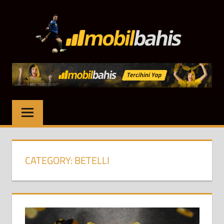
Skip
MOB
to
content
BAH
GÜN
Mobibahis
Giriş
GIRI
|
Yeni
LINK
Adresler
|
Üyelik
–
CATEGORY:
BETELLI
Kayıt
Bonus
Kampanyaları