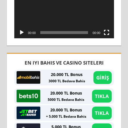
00:00
00:00
EN IYI BAHIS VE CASINO SITELERI
20.000 TL Bonus
GİRİŞ
3000 TL Bedava Bahis
20.000 TL Bonus
TIKLA
5000 TL Bedava Bahis
20.000 TL Bonus
TIKLA
+ 5.000 TL Bedava Bahis
5.000 TL Bonus