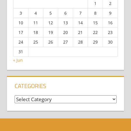
1
2
3
4
5
6
7
8
9
10
11
12
13
14
15
16
17
18
19
20
21
22
23
24
25
26
27
28
29
30
31
« Jun
CATEGORIES
Categories