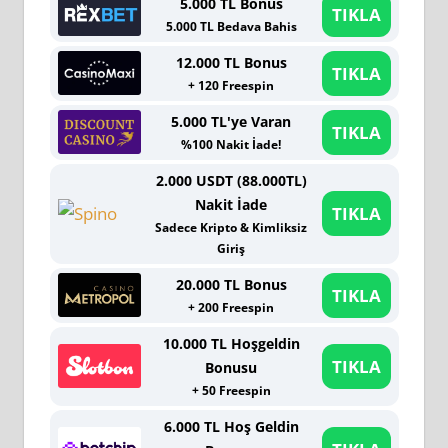
5.000 TL Bonus
TIKLA
5.000 TL Bedava Bahis
12.000 TL Bonus
TIKLA
+ 120 Freespin
5.000 TL'ye Varan
TIKLA
%100 Nakit İade!
2.000 USDT (88.000TL)
Nakit İade
TIKLA
Sadece Kripto & Kimliksiz
Giriş
20.000 TL Bonus
TIKLA
+ 200 Freespin
10.000 TL Hoşgeldin
TIKLA
Bonusu
+ 50 Freespin
6.000 TL Hoş Geldin