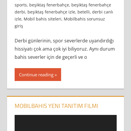
sports
,
beşiktaş fenerbahçe
,
beşiktaş fenerbahçe
derbi
,
beşiktaş fenerbahçe izle
,
betelli
,
derbi canlı
izle
,
Mobil bahis siteleri
,
Mobilbahis sorunsuz
giriş
Derbi günlerinin, spor severlerde uyandırdığı
hissiyatı çok ama çok iyi biliyoruz. Aynı durum
bahis severler için de geçerli ve o
Continue reading
MOBILBAHIS YENI TANITIM FILMI
Video
Player