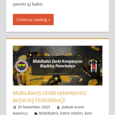
çevrim içi bahis
Continue reading
MOBILBAHIS DERBI KAMPANYASI
BEŞIKTAŞ FENERBAHÇE
29 November 2023
yüksek oranlı
kuponcu
Mobilbahis
,
bahis siteleri
,
bein