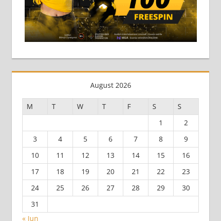
August 2026
M
T
W
T
F
S
S
1
2
3
4
5
6
7
8
9
10
11
12
13
14
15
16
17
18
19
20
21
22
23
24
25
26
27
28
29
30
31
« Jun