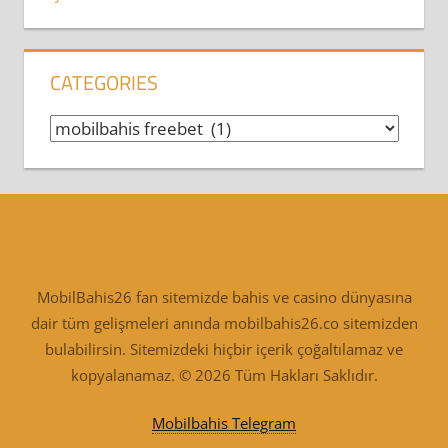
CATEGORIES
Categories
MobilBahis26 fan sitemizde bahis ve casino dünyasına
dair tüm gelişmeleri anında mobilbahis26.co sitemizden
bulabilirsin. Sitemizdeki hiçbir içerik çoğaltılamaz ve
kopyalanamaz. © 2026 Tüm Hakları Saklıdır.
Mobilbahis Telegram