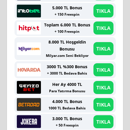
5.000 TL Bonus
TIKLA
+ 150 Freespin
Toplam 6.000 TL Bonus
TIKLA
+ 100 Freespin
8.000 TL Hoşgeldin
TIKLA
Bonusu
Milyar.com Seni Bekliyor
3000 TL %300 Bonus
TIKLA
+ 3000 TL Bedava Bahis
Her Ay 4000 TL
TIKLA
Para Yatırma Bonusu
4.000 TL Bonus
TIKLA
1000 TL Bedava Bahis
3.000 TL Bonus
TIKLA
+ 50 Freespin