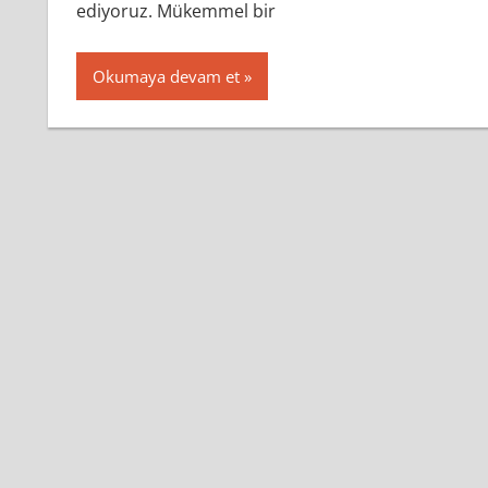
ediyoruz. Mükemmel bir
Okumaya devam et