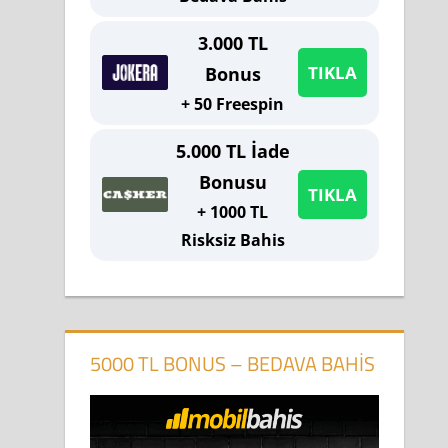
3.000 TL
TIKLA
Bonus
+ 50 Freespin
5.000 TL İade
Bonusu
TIKLA
+ 1000 TL
Risksiz Bahis
5000 TL BONUS – BEDAVA BAHIS