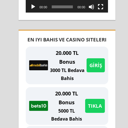
00:00
00:00
EN IYI BAHIS VE CASINO SITELERI
20.000 TL
Bonus
GİRİŞ
3000 TL Bedava
Bahis
20.000 TL
Bonus
TIKLA
5000 TL
Bedava Bahis