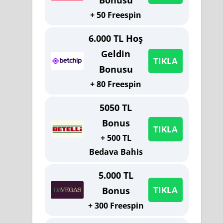
+ 50 Freespin
6.000 TL Hoş
Geldin
TIKLA
Bonusu
+ 80 Freespin
5050 TL
Bonus
TIKLA
+ 500 TL
Bedava Bahis
5.000 TL
TIKLA
Bonus
+ 300 Freespin