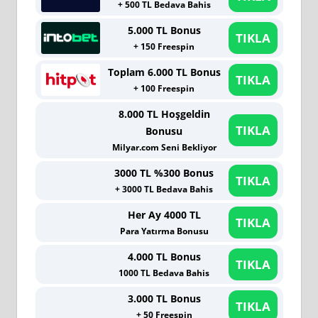
+ 500 TL Bedava Bahis
5.000 TL Bonus
TIKLA
+ 150 Freespin
Toplam 6.000 TL Bonus
TIKLA
+ 100 Freespin
8.000 TL Hoşgeldin
TIKLA
Bonusu
Milyar.com Seni Bekliyor
3000 TL %300 Bonus
TIKLA
+ 3000 TL Bedava Bahis
Her Ay 4000 TL
TIKLA
Para Yatırma Bonusu
4.000 TL Bonus
TIKLA
1000 TL Bedava Bahis
3.000 TL Bonus
TIKLA
+ 50 Freespin