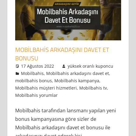
MOBILBAHIS ARKADAŞINI DAVET ET
BONUSU
17 Ağustos 2022
yüksek oranlı kuponcu
Mobilbahis
,
Mobilbahis arkadaşını davet et
,
mobilbahis bonus
,
Mobilbahis kampanya
,
Mobilbahis müşteri hizmetleri
,
Mobilbahis tv
,
Mobilbahis yorumlar
Mobilbahis tarafından lansmanı yapılan yeni
bonus kampanyasına göre sizler de
Mobilbahis arkadaşını davet et bonusu ile
arkadaşınızı davet ederek kişi