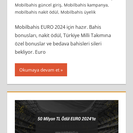
Mobilbahis güncel giriş
,
Mobilbahis kampanya
,
mobilbahis nakit ödül
,
Mobilbahis üyelik
Mobilbahis EURO 2024 için hazır. Bahis
bonusları, nakit ödül, Türkiye Milli Takımına
özel bonuslar ve bedava bahisleri sileri
bekliyor. Euro
Okumaya devam et