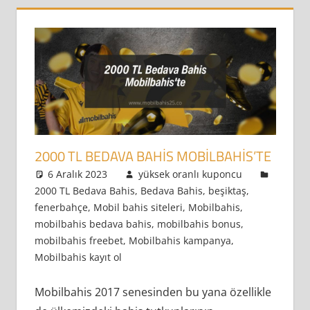
2000 TL BEDAVA BAHIS MOBILBAHIS’TE
6 Aralık 2023
yüksek oranlı kuponcu
2000 TL Bedava Bahis
,
Bedava Bahis
,
beşiktaş
,
fenerbahçe
,
Mobil bahis siteleri
,
Mobilbahis
,
mobilbahis bedava bahis
,
mobilbahis bonus
,
mobilbahis freebet
,
Mobilbahis kampanya
,
Mobilbahis kayıt ol
Mobilbahis 2017 senesinden bu yana özellikle