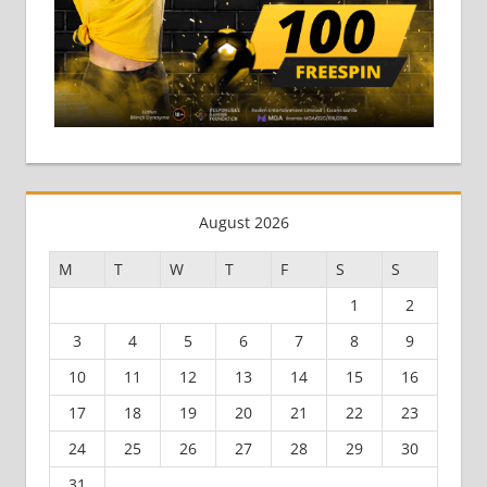
August 2026
M
T
W
T
F
S
S
1
2
3
4
5
6
7
8
9
10
11
12
13
14
15
16
17
18
19
20
21
22
23
24
25
26
27
28
29
30
31