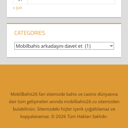
« Jun
CATEGORIES
Categories
MobilBahis26 fan sitemizde bahis ve casino dünyasına
dair tüm gelişmeleri anında mobilbahis26.co sitemizden
bulabilirsin. Sitemizdeki hiçbir içerik çoğaltılamaz ve
kopyalanamaz. © 2026 Tüm Hakları Saklıdır.