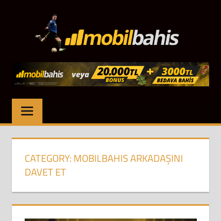
Skip
MOB
to
content
BAH
GÜN
Mobibahis
Giriş
GIRI
|
Yeni
LINK
Adresler
|
Üyelik
–
CATEGORY:
MOBILBAHIS ARKADAŞINI
Kayıt
DAVET ET
Bonus
Kampanyaları