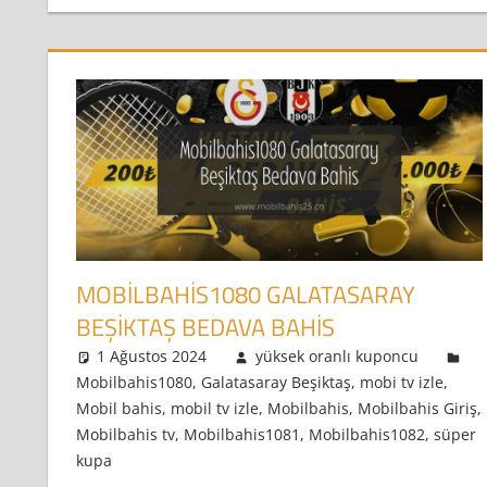
MOBILBAHIS1080 GALATASARAY
BEŞIKTAŞ BEDAVA BAHIS
1 Ağustos 2024
yüksek oranlı kuponcu
Mobilbahis1080
,
Galatasaray Beşiktaş
,
mobi tv izle
,
Mobil bahis
,
mobil tv izle
,
Mobilbahis
,
Mobilbahis Giriş
,
Mobilbahis tv
,
Mobilbahis1081
,
Mobilbahis1082
,
süper
kupa