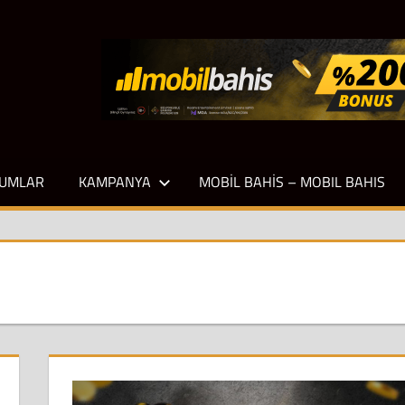
L
S
EL
UMLAR
KAMPANYA
MOBIL BAHIS – MOBIL BAHIS
ERI