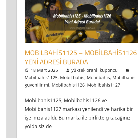
MOBILBAHIS1125 – MOBILBAHIS1126
YENI ADRESI BURADA
18 Mart 2025
yüksek oranlı kuponcu
Mobilbahis1125
,
Mobil bahis
,
Mobilbahis
,
Mobilbahis
güvenilir mi
,
Mobilbahis1126
,
Mobilbahis1127
Mobilbahis1125, Mobilbahis1126 ve
Mobilbahis1127 markası yenilendi ve harika bir
işe imza atıldı. Bu marka ile birlikte çıkacağınız
yolda siz de