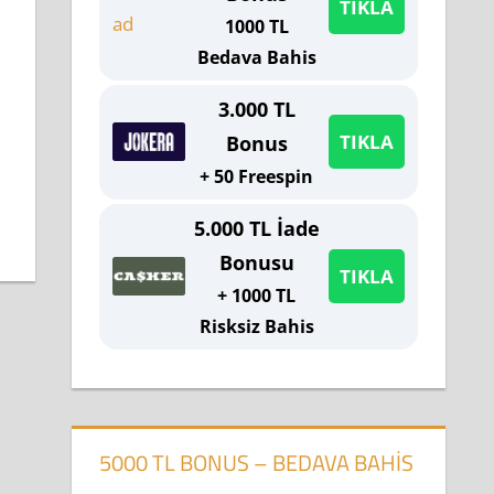
TIKLA
1000 TL
Bedava Bahis
3.000 TL
TIKLA
Bonus
+ 50 Freespin
5.000 TL İade
Bonusu
TIKLA
+ 1000 TL
Risksiz Bahis
5000 TL BONUS – BEDAVA BAHIS