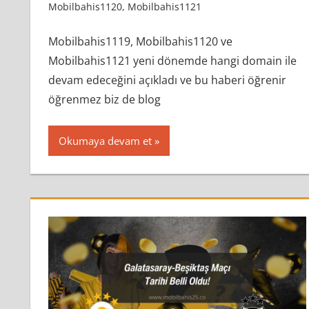
Mobilbahis1120
,
Mobilbahis1121
Mobilbahis1119, Mobilbahis1120 ve
Mobilbahis1121 yeni dönemde hangi domain ile
devam edeceğini açıkladı ve bu haberi öğrenir
öğrenmez biz de blog
Okumaya devam et