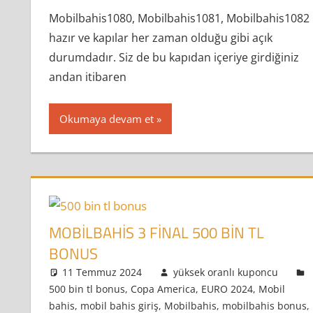
Mobilbahis1080, Mobilbahis1081, Mobilbahis1082
hazır ve kapılar her zaman olduğu gibi açık
durumdadır. Siz de bu kapıdan içeriye girdiğiniz
andan itibaren
Okumaya devam et
MOBILBAHIS 3 FINAL 500 BIN TL
BONUS
11 Temmuz 2024
yüksek oranlı kuponcu
500 bin tl bonus
,
Copa America
,
EURO 2024
,
Mobil
bahis
,
mobil bahis giriş
,
Mobilbahis
,
mobilbahis bonus
,