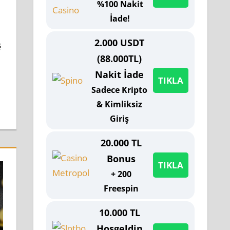
%100 Nakit
İade!
2.000 USDT
ş
(88.000TL)
Nakit İade
TIKLA
Sadece Kripto
& Kimliksiz
Giriş
20.000 TL
Bonus
TIKLA
+ 200
Freespin
10.000 TL
Hoşgeldin