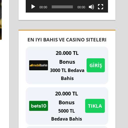
00:00
00:00
EN IYI BAHIS VE CASINO SITELERI
20.000 TL
Bonus
GİRİŞ
3000 TL Bedava
Bahis
20.000 TL
Bonus
TIKLA
5000 TL
Bedava Bahis