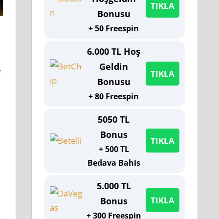
TIKLA
Bonusu
+ 50 Freespin
6.000 TL Hoş
Geldin
e
TIKLA
Bonusu
+ 80 Freespin
5050 TL
Bonus
TIKLA
+ 500 TL
Bedava Bahis
5.000 TL
TIKLA
Bonus
+ 300 Freespin