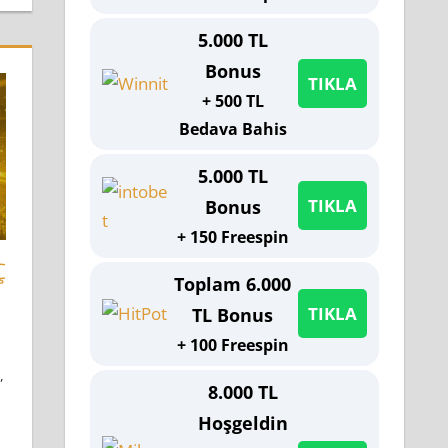
5.000 TL
Bonus
TIKLA
+ 500 TL
Bedava Bahis
5.000 TL
TIKLA
Bonus
+ 150 Freespin
Ç
Toplam 6.000
TIKLA
TL Bonus
+ 100 Freespin
,
8.000 TL
Hoşgeldin