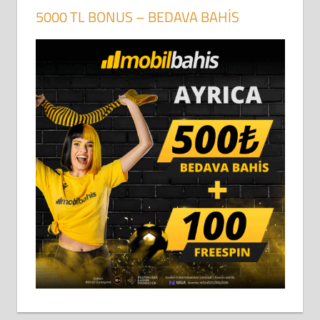
5000 TL BONUS – BEDAVA BAHIS