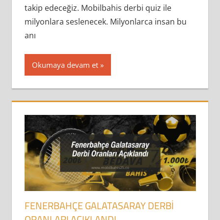
takip edeceğiz. Mobilbahis derbi quiz ile
milyonlara seslenecek. Milyonlarca insan bu
anı
Okumaya devam et
FENERBAHÇE GALATASARAY DERBI
ORANLARI AÇIKLANDI