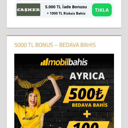
5.000 TL İade Bonusu
TIKLA
+ 1000 TL Risksiz Bahis
5000 TL BONUS – BEDAVA BAHIS