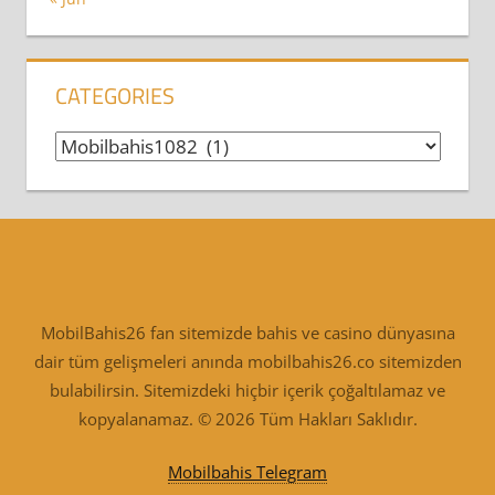
CATEGORIES
Categories
MobilBahis26 fan sitemizde bahis ve casino dünyasına
dair tüm gelişmeleri anında mobilbahis26.co sitemizden
bulabilirsin. Sitemizdeki hiçbir içerik çoğaltılamaz ve
kopyalanamaz. © 2026 Tüm Hakları Saklıdır.
Mobilbahis Telegram