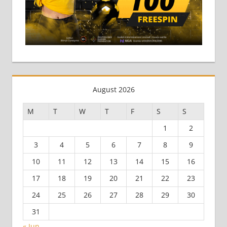
August 2026
M
T
W
T
F
S
S
1
2
3
4
5
6
7
8
9
10
11
12
13
14
15
16
17
18
19
20
21
22
23
24
25
26
27
28
29
30
31
« Jun