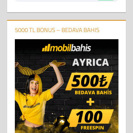
5000 TL BONUS – BEDAVA BAHIS