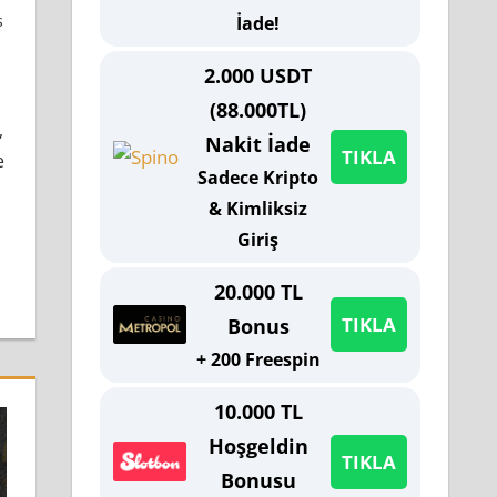
s
İade!
2.000 USDT
(88.000TL)
,
Nakit İade
TIKLA
e
Sadece Kripto
& Kimliksiz
Giriş
20.000 TL
TIKLA
Bonus
+ 200 Freespin
10.000 TL
Hoşgeldin
TIKLA
Bonusu