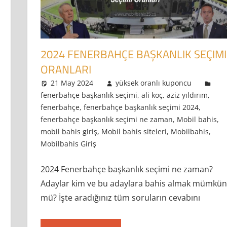
2024 FENERBAHÇE BAŞKANLIK SEÇIMI
ORANLARI
21 May 2024
yüksek oranlı kuponcu
fenerbahçe başkanlık seçimi
,
ali koç
,
aziz yıldırım
,
fenerbahçe
,
fenerbahçe başkanlık seçimi 2024
,
fenerbahçe başkanlık seçimi ne zaman
,
Mobil bahis
,
mobil bahis giriş
,
Mobil bahis siteleri
,
Mobilbahis
,
Mobilbahis Giriş
2024 Fenerbahçe başkanlık seçimi ne zaman?
Adaylar kim ve bu adaylara bahis almak mümkün
mü? İşte aradığınız tüm soruların cevabını