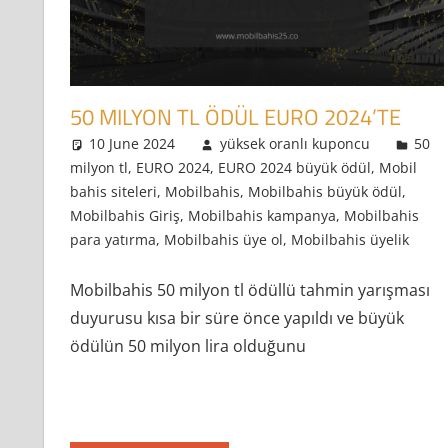
50 MILYON TL ÖDÜL EURO 2024’TE
10 June 2024
yüksek oranlı kuponcu
50
milyon tl
,
EURO 2024
,
EURO 2024 büyük ödül
,
Mobil
bahis siteleri
,
Mobilbahis
,
Mobilbahis büyük ödül
,
Mobilbahis Giriş
,
Mobilbahis kampanya
,
Mobilbahis
para yatırma
,
Mobilbahis üye ol
,
Mobilbahis üyelik
Mobilbahis 50 milyon tl ödüllü tahmin yarışması
duyurusu kısa bir süre önce yapıldı ve büyük
ödülün 50 milyon lira olduğunu