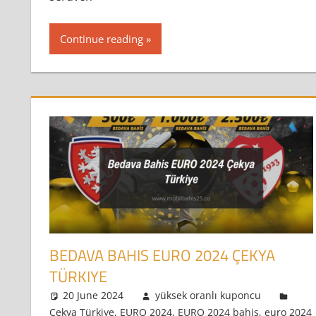
Continue reading
BEDAVA BAHIS EURO 2024 ÇEKYA
TÜRKIYE
20 June 2024
yüksek oranlı kuponcu
Çekya Türkiye
,
EURO 2024
,
EURO 2024 bahis
,
euro 2024