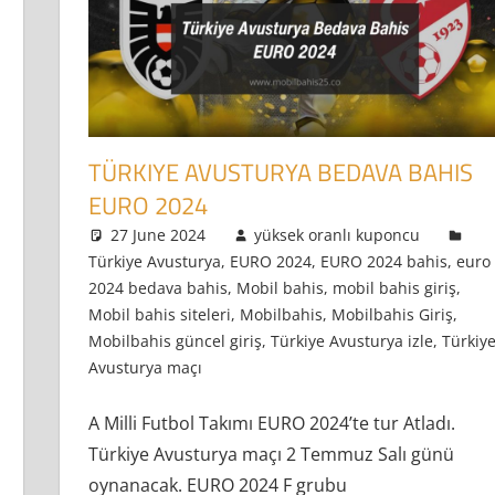
TÜRKIYE AVUSTURYA BEDAVA BAHIS
EURO 2024
27 June 2024
yüksek oranlı kuponcu
Türkiye Avusturya
,
EURO 2024
,
EURO 2024 bahis
,
euro
2024 bedava bahis
,
Mobil bahis
,
mobil bahis giriş
,
Mobil bahis siteleri
,
Mobilbahis
,
Mobilbahis Giriş
,
Mobilbahis güncel giriş
,
Türkiye Avusturya izle
,
Türkiy
Avusturya maçı
A Milli Futbol Takımı EURO 2024’te tur Atladı.
Türkiye Avusturya maçı 2 Temmuz Salı günü
oynanacak. EURO 2024 F grubu