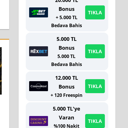
Bonus
TIKLA
+ 5.000 TL
Bedava Bahis
5.000 TL
Bonus
TIKLA
5.000 TL
Bedava Bahis
12.000 TL
TIKLA
Bonus
+ 120 Freespin
5.000 TL'ye
Varan
TIKLA
%100 Nakit