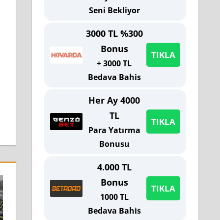
Seni Bekliyor
3000 TL %300
Bonus
.
TIKLA
+ 3000 TL
Bedava Bahis
Her Ay 4000
TL
TIKLA
Para Yatırma
Bonusu
4.000 TL
Bonus
TIKLA
1000 TL
Bedava Bahis