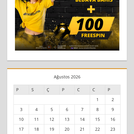
Ağustos 2026
P
S
Ç
P
C
C
P
1
2
3
4
5
6
7
8
9
10
11
12
13
14
15
16
17
18
19
20
21
22
23