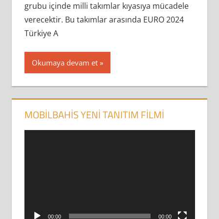
grubu içinde milli takımlar kıyasıya mücadele
verecektir. Bu takımlar arasında EURO 2024
Türkiye A
Okumaya devam et
MOBILBAHIS YENI TANITIM FILMI
Video
oynatıcı
00:00
00:00