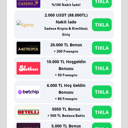
TIKLA
%100 Nakit İade!
2.000 USDT (88.000TL)
Nakit İade
TIKLA
Sadece Kripto & Kimliksiz
Giriş
20.000 TL Bonus
TIKLA
+ 200 Freespin
10.000 TL Hoşgeldin
TIKLA
Bonusu
+ 50 Freespin
6.000 TL Hoş Geldin
TIKLA
Bonusu
+ 80 Freespin
5050 TL Bonus
TIKLA
+ 500 TL Bedava Bahis
5.000 TL Bonus