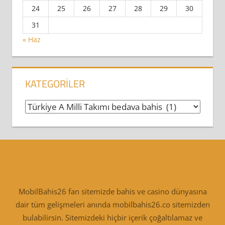
24
25
26
27
28
29
30
31
« Haz
KATEGORILER
Kategoriler
MobilBahis26 fan sitemizde bahis ve casino dünyasına
dair tüm gelişmeleri anında mobilbahis26.co sitemizden
bulabilirsin. Sitemizdeki hiçbir içerik çoğaltılamaz ve