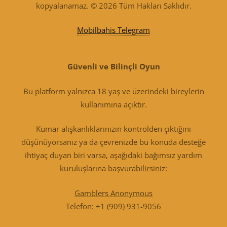
kopyalanamaz. © 2026 Tüm Hakları Saklıdır.
Mobilbahis Telegram
Güvenli ve Bilinçli Oyun
Bu platform yalnızca 18 yaş ve üzerindeki bireylerin
kullanımına açıktır.
Kumar alışkanlıklarınızın kontrolden çıktığını
düşünüyorsanız ya da çevrenizde bu konuda desteğe
ihtiyaç duyan biri varsa, aşağıdaki bağımsız yardım
kuruluşlarına başvurabilirsiniz:
Gamblers Anonymous
Telefon: +1 (909) 931-9056