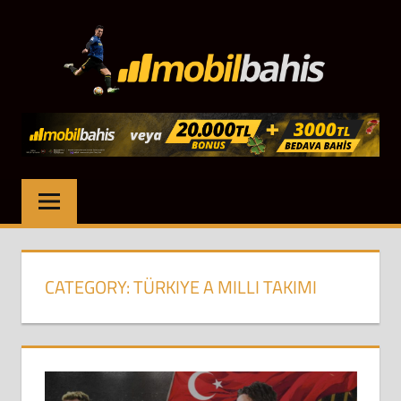
Skip
MOB
to
content
BAH
GÜN
Mobibahis
Giriş
GIRI
|
Yeni
LINK
Adresler
|
Üyelik
–
CATEGORY:
TÜRKIYE A MILLI TAKIMI
Kayıt
Bonus
Kampanyaları