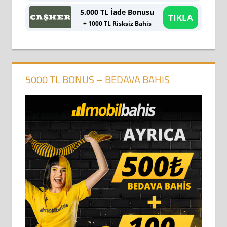
5.000 TL İade Bonusu
TIKLA
+ 1000 TL Risksiz Bahis
5000 TL BONUS – BEDAVA BAHIS