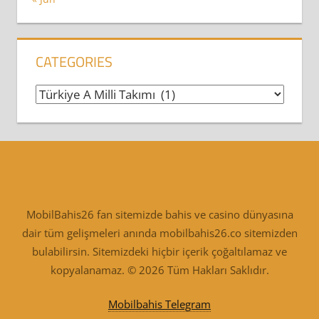
CATEGORIES
Categories
MobilBahis26 fan sitemizde bahis ve casino dünyasına
dair tüm gelişmeleri anında mobilbahis26.co sitemizden
bulabilirsin. Sitemizdeki hiçbir içerik çoğaltılamaz ve
kopyalanamaz. © 2026 Tüm Hakları Saklıdır.
Mobilbahis Telegram