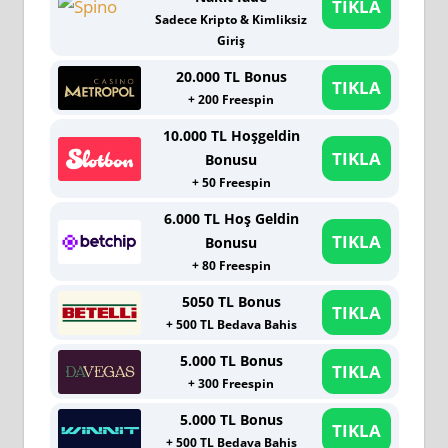
TIKLA
Sadece Kripto & Kimliksiz
Giriş
20.000 TL Bonus
TIKLA
+ 200 Freespin
10.000 TL Hoşgeldin
TIKLA
Bonusu
+ 50 Freespin
6.000 TL Hoş Geldin
TIKLA
Bonusu
+ 80 Freespin
5050 TL Bonus
TIKLA
+ 500 TL Bedava Bahis
5.000 TL Bonus
TIKLA
+ 300 Freespin
5.000 TL Bonus
TIKLA
+ 500 TL Bedava Bahis