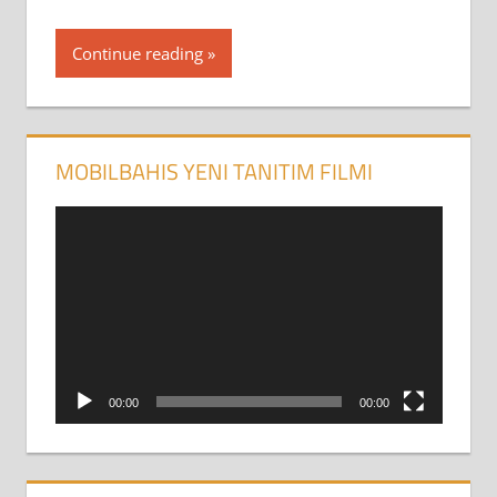
Continue reading
MOBILBAHIS YENI TANITIM FILMI
Video
Player
00:00
00:00