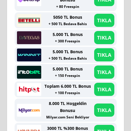
+ 80 Freespin
5050 TL Bonus
TIKLA
+ 500 TL Bedava Bahis
5.000 TL Bonus
TIKLA
+ 300 Freespin
5.000 TL Bonus
TIKLA
+ 500 TL Bedava Bahis
5.000 TL Bonus
TIKLA
+ 150 Freespin
Toplam 6.000 TL Bonus
TIKLA
+ 100 Freespin
8.000 TL Hoşgeldin
TIKLA
Bonusu
Milyar.com Seni Bekliyor
3000 TL %300 Bonus