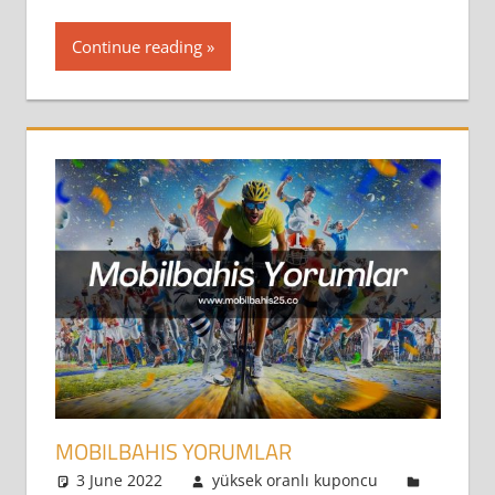
Continue reading
MOBILBAHIS YORUMLAR
3 June 2022
yüksek oranlı kuponcu