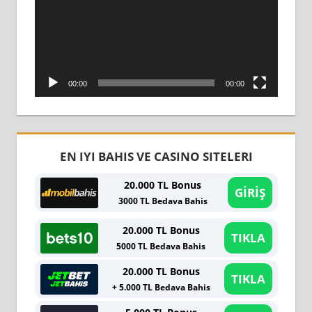
00:00
00:00
EN IYI BAHIS VE CASINO SITELERI
20.000 TL Bonus
GİRİŞ
3000 TL Bedava Bahis
20.000 TL Bonus
TIKLA
5000 TL Bedava Bahis
20.000 TL Bonus
TIKLA
+ 5.000 TL Bedava Bahis