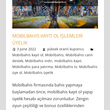
MOBILBAHIS KAYIT OL İŞLEMLERI
ÜYELIK
3 June 2022
yüksek oranlı kuponcu
Mobilbahis kayıt ol
,
Mobilbahis
,
Mobilbahis canlı
destek
,
Mobilbahis indir
,
mobilbahis kayıt
,
Mobilbahis para yatırma
,
Mobilbahis tv
,
Mobilbahis
üye ol
,
Mobilbahis üyelik
Mobilbahis firmasında bahis yapmaya
başlamadan önce, mobilbahis kayıt ol yapıp
üyelik hesabı açılması zorunludur. Zengin
oyun çeşitliliği ve bonus özelliklerinden