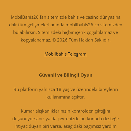
MobilBahis26 fan sitemizde bahis ve casino dünyasına
dair tüm gelişmeleri anında mobilbahis26.co sitemizden
bulabilirsin. Sitemizdeki hiçbir içerik çoğaltılamaz ve
kopyalanamaz. © 2026 Tüm Hakları Saklıdır.
Mobilbahis Telegram
Güvenli ve Bilinçli Oyun
Bu platform yalnızca 18 yaş ve üzerindeki bireylerin
kullanımına açıktır.
Kumar alışkanlıklarınızın kontrolden çıktığını
düşünüyorsanız ya da çevrenizde bu konuda desteğe
ihtiyaç duyan biri varsa, aşağıdaki bağımsız yardım