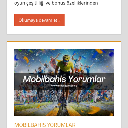
oyun çeşitliliği ve bonus özelliklerinden
Okumaya devam et
MOBILBAHIS YORUMLAR