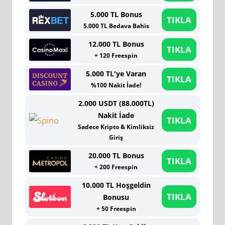
5.000 TL Bonus
TIKLA
5.000 TL Bedava Bahis
12.000 TL Bonus
TIKLA
+ 120 Freespin
5.000 TL'ye Varan
TIKLA
%100 Nakit İade!
2.000 USDT (88.000TL)
Nakit İade
TIKLA
Sadece Kripto & Kimliksiz
Giriş
20.000 TL Bonus
TIKLA
+ 200 Freespin
10.000 TL Hoşgeldin
TIKLA
Bonusu
+ 50 Freespin