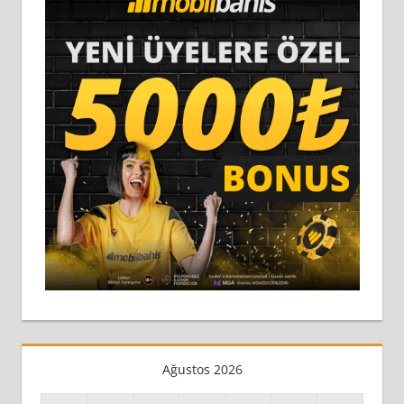
Ağustos 2026