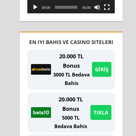
00:00
00:00
EN IYI BAHIS VE CASINO SITELERI
20.000 TL
Bonus
GİRİŞ
3000 TL Bedava
Bahis
20.000 TL
Bonus
TIKLA
5000 TL
Bedava Bahis