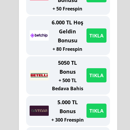
+ 50 Freespin
6.000 TL Hoş
Geldin
TIKLA
Bonusu
+ 80 Freespin
5050 TL
Bonus
TIKLA
+ 500 TL
Bedava Bahis
5.000 TL
TIKLA
Bonus
+ 300 Freespin