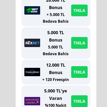
Bonus
TIKLA
+ 5.000 TL
Bedava Bahis
5.000 TL
Bonus
TIKLA
5.000 TL
Bedava Bahis
12.000 TL
TIKLA
Bonus
+ 120 Freespin
5.000 TL'ye
Varan
TIKLA
%100 Nakit