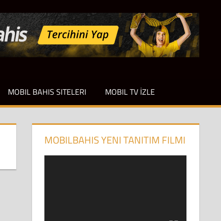
MOBIL BAHIS SITELERI
MOBIL TV İZLE
MOBILBAHIS YENI TANITIM FILMI
Video
Player