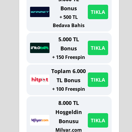
Bonus
TIKLA
+ 500 TL
Bedava Bahis
5.000 TL
TIKLA
Bonus
+ 150 Freespin
Toplam 6.000
TIKLA
TL Bonus
+ 100 Freespin
8.000 TL
Hoşgeldin
TIKLA
Bonusu
Milyar.com