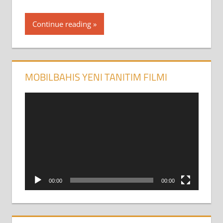
Continue reading
MOBILBAHIS YENI TANITIM FILMI
Video
Player
00:00
00:00