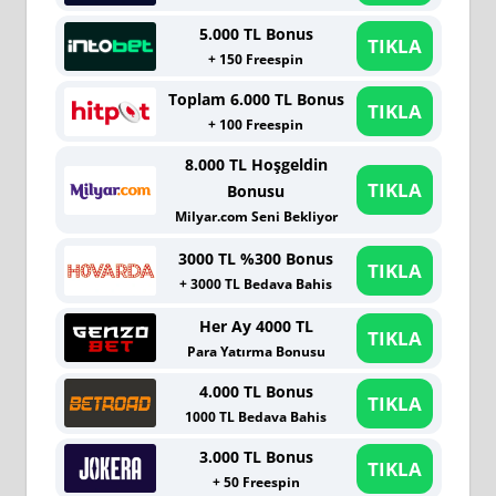
5.000 TL Bonus
TIKLA
+ 150 Freespin
Toplam 6.000 TL Bonus
TIKLA
+ 100 Freespin
8.000 TL Hoşgeldin
TIKLA
Bonusu
Milyar.com Seni Bekliyor
3000 TL %300 Bonus
TIKLA
+ 3000 TL Bedava Bahis
Her Ay 4000 TL
TIKLA
Para Yatırma Bonusu
4.000 TL Bonus
TIKLA
1000 TL Bedava Bahis
3.000 TL Bonus
TIKLA
+ 50 Freespin