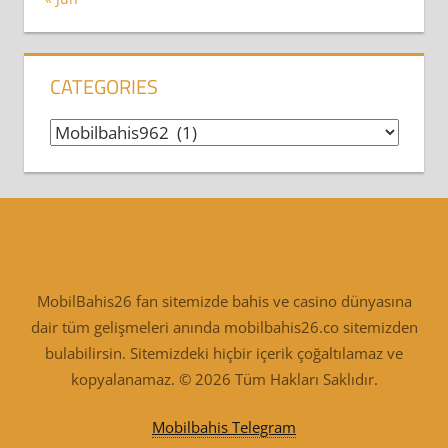
CATEGORIES
Categories
MobilBahis26 fan sitemizde bahis ve casino dünyasına
dair tüm gelişmeleri anında mobilbahis26.co sitemizden
bulabilirsin. Sitemizdeki hiçbir içerik çoğaltılamaz ve
kopyalanamaz. © 2026 Tüm Hakları Saklıdır.
Mobilbahis Telegram