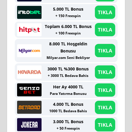
5.000 TL Bonus
TIKLA
+ 150 Freespin
Toplam 6.000 TL Bonus
TIKLA
+ 100 Freespin
8.000 TL Hoşgeldin
TIKLA
Bonusu
Milyar.com Seni Bekliyor
3000 TL %300 Bonus
TIKLA
+ 3000 TL Bedava Bahis
Her Ay 4000 TL
TIKLA
Para Yatırma Bonusu
4.000 TL Bonus
TIKLA
1000 TL Bedava Bahis
3.000 TL Bonus
TIKLA
+ 50 Freespin