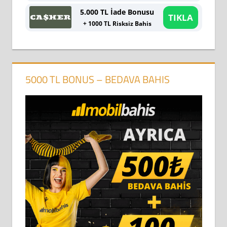
5.000 TL İade Bonusu
TIKLA
+ 1000 TL Risksiz Bahis
5000 TL BONUS – BEDAVA BAHIS