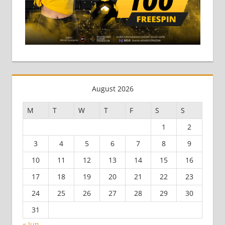
August 2026
M
T
W
T
F
S
S
1
2
3
4
5
6
7
8
9
10
11
12
13
14
15
16
17
18
19
20
21
22
23
24
25
26
27
28
29
30
31
« Jun