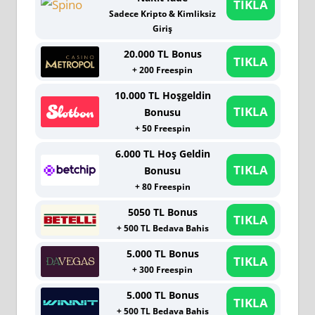
TIKLA
Sadece Kripto & Kimliksiz
Giriş
20.000 TL Bonus
TIKLA
+ 200 Freespin
10.000 TL Hoşgeldin
TIKLA
Bonusu
+ 50 Freespin
6.000 TL Hoş Geldin
TIKLA
Bonusu
+ 80 Freespin
5050 TL Bonus
TIKLA
+ 500 TL Bedava Bahis
5.000 TL Bonus
TIKLA
+ 300 Freespin
5.000 TL Bonus
TIKLA
+ 500 TL Bedava Bahis