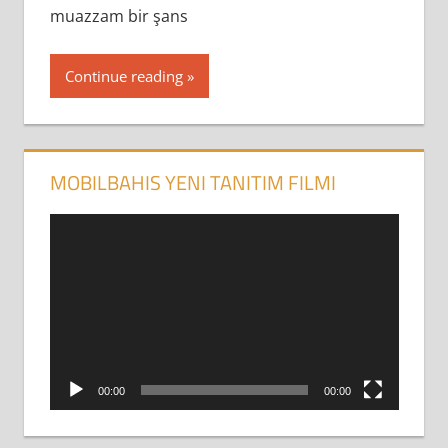
muazzam bir şans
Continue reading
MOBILBAHIS YENI TANITIM FILMI
Video
Player
00:00
00:00