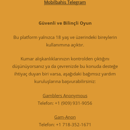
Mobilbahis Telegram
Güvenli ve Bilinçli Oyun
Bu platform yalnızca 18 yaş ve üzerindeki bireylerin
kullanımına açıktır.
Kumar alışkanlıklarınızın kontrolden çıktığını
düşünüyorsanız ya da çevrenizde bu konuda desteğe
ihtiyaç duyan biri varsa, aşağıdaki bağımsız yardım
kuruluşlarına başvurabilirsiniz:
Gamblers Anonymous
Telefon: +1 (909) 931-9056
Gam-Anon
Telefon: +1 718-352-1671