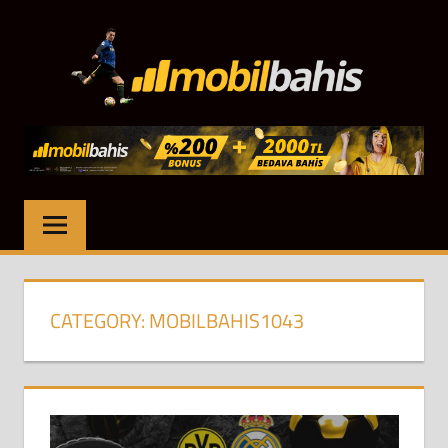
Skip
MOB
to
content
BAH
GÜN
Mobibahis
Giriş
GIRI
|
Yeni
LINK
Adresler
|
Üyelik
–
CATEGORY:
MOBILBAHIS1043
Kayıt
Bonus
Kampanyaları