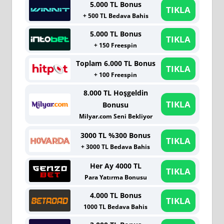
5.000 TL Bonus
TIKLA
+ 500 TL Bedava Bahis
5.000 TL Bonus
TIKLA
+ 150 Freespin
Toplam 6.000 TL Bonus
TIKLA
+ 100 Freespin
8.000 TL Hoşgeldin
TIKLA
Bonusu
Milyar.com Seni Bekliyor
3000 TL %300 Bonus
TIKLA
+ 3000 TL Bedava Bahis
Her Ay 4000 TL
TIKLA
Para Yatırma Bonusu
4.000 TL Bonus
TIKLA
1000 TL Bedava Bahis