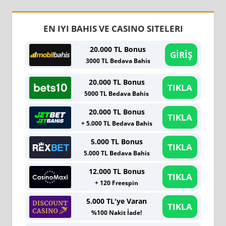
EN IYI BAHIS VE CASINO SITELERI
20.000 TL Bonus
GİRİŞ
3000 TL Bedava Bahis
20.000 TL Bonus
TIKLA
5000 TL Bedava Bahis
20.000 TL Bonus
TIKLA
+ 5.000 TL Bedava Bahis
5.000 TL Bonus
TIKLA
5.000 TL Bedava Bahis
12.000 TL Bonus
TIKLA
+ 120 Freespin
5.000 TL'ye Varan
TIKLA
%100 Nakit İade!