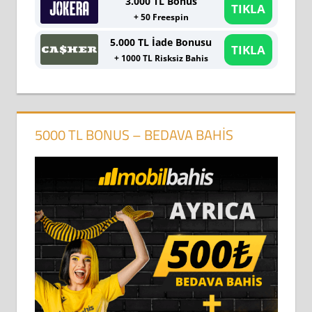
3.000 TL Bonus
TIKLA
+ 50 Freespin
5.000 TL İade Bonusu
TIKLA
+ 1000 TL Risksiz Bahis
5000 TL BONUS – BEDAVA BAHIS