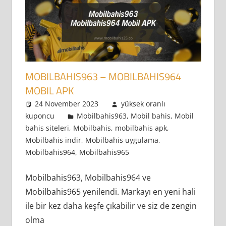
MOBILBAHIS963 – MOBILBAHIS964
MOBIL APK
24 November 2023
yüksek oranlı
kuponcu
Mobilbahis963
,
Mobil bahis
,
Mobil
bahis siteleri
,
Mobilbahis
,
mobilbahis apk
,
Mobilbahis indir
,
Mobilbahis uygulama
,
Mobilbahis964
,
Mobilbahis965
Mobilbahis963, Mobilbahis964 ve
Mobilbahis965 yenilendi. Markayı en yeni hali
ile bir kez daha keşfe çıkabilir ve siz de zengin
olma