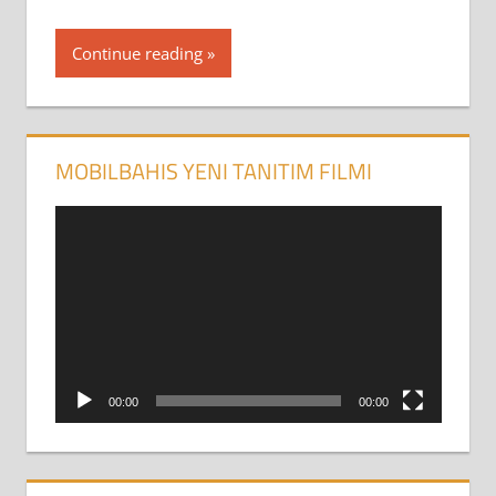
Continue reading
MOBILBAHIS YENI TANITIM FILMI
Video
Player
00:00
00:00