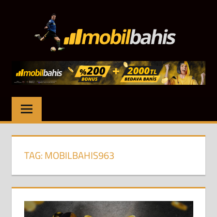
Skip
MOB
to
content
BAH
GÜN
Mobibahis
Giriş
GIRI
|
Yeni
LINK
Adresler
|
Üyelik
–
TAG:
MOBILBAHIS963
Kayıt
Bonus
Kampanyaları