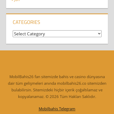
CATEGORIES
Categories
MobilBahis26 fan sitemizde bahis ve casino dünyasına
dair tüm gelişmeleri anında mobilbahis26.co sitemizden
bulabilirsin. Sitemizdeki hiçbir içerik çoğaltılamaz ve
kopyalanamaz. © 2026 Tüm Hakları Saklıdır.
Mobilbahis Telegram