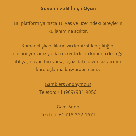
Güvenli ve Bilinçli Oyun
Bu platform yalnızca 18 yaş ve üzerindeki bireylerin
kullanımına açıktır.
Kumar alışkanlıklarınızın kontrolden çıktığını
düşünüyorsanız ya da çevrenizde bu konuda desteğe
ihtiyaç duyan biri varsa, aşağıdaki bağımsız yardım
kuruluşlarına başvurabilirsiniz:
Gamblers Anonymous
Telefon: +1 (909) 931-9056
Gam-Anon
Telefon: +1 718-352-1671