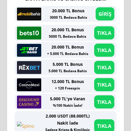
20.000 TL Bonus
GİRİŞ
3000 TL Bedava Bahis
20.000 TL Bonus
TIKLA
5000 TL Bedava Bahis
20.000 TL Bonus
TIKLA
+ 5.000 TL Bedava Bahis
5.000 TL Bonus
TIKLA
5.000 TL Bedava Bahis
12.000 TL Bonus
TIKLA
+ 120 Freespin
5.000 TL'ye Varan
TIKLA
%100 Nakit İade!
2.000 USDT (88.000TL)
Nakit İade
TIKLA
Sadece Kripto & Kimliksiz