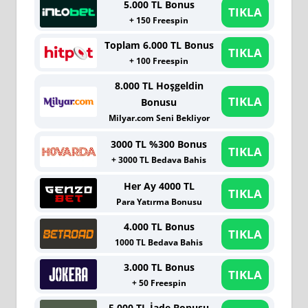
5.000 TL Bonus
TIKLA
+ 150 Freespin
Toplam 6.000 TL Bonus
TIKLA
+ 100 Freespin
8.000 TL Hoşgeldin
TIKLA
Bonusu
Milyar.com Seni Bekliyor
3000 TL %300 Bonus
TIKLA
+ 3000 TL Bedava Bahis
Her Ay 4000 TL
TIKLA
Para Yatırma Bonusu
4.000 TL Bonus
TIKLA
1000 TL Bedava Bahis
3.000 TL Bonus
TIKLA
+ 50 Freespin
5.000 TL İade Bonusu