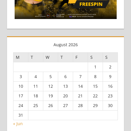
August 2026
M
T
W
T
F
S
S
1
2
3
4
5
6
7
8
9
10
11
12
13
14
15
16
17
18
19
20
21
22
23
24
25
26
27
28
29
30
31
« Jun