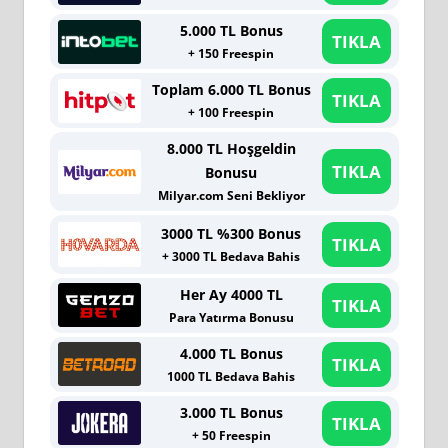
5.000 TL Bonus
TIKLA
+ 150 Freespin
Toplam 6.000 TL Bonus
TIKLA
+ 100 Freespin
8.000 TL Hoşgeldin
TIKLA
Bonusu
Milyar.com Seni Bekliyor
3000 TL %300 Bonus
TIKLA
+ 3000 TL Bedava Bahis
Her Ay 4000 TL
TIKLA
Para Yatırma Bonusu
4.000 TL Bonus
TIKLA
1000 TL Bedava Bahis
3.000 TL Bonus
TIKLA
+ 50 Freespin