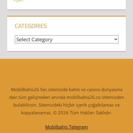
CATEGORIES
Categories
MobilBahis26 fan sitemizde bahis ve casino dünyasına
dair tüm gelişmeleri anında mobilbahis26.co sitemizden
bulabilirsin. Sitemizdeki hiçbir içerik çoğaltılamaz ve
kopyalanamaz. © 2026 Tüm Hakları Saklıdır.
Mobilbahis Telegram