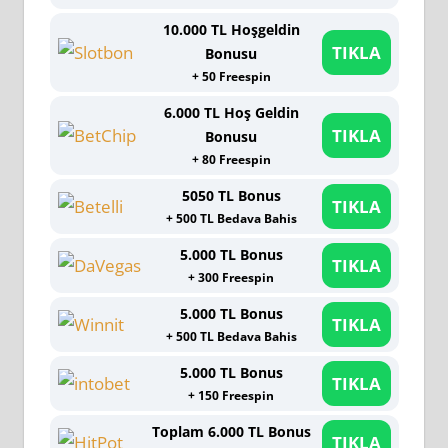
TIKLA
+ 200 Freespin
10.000 TL Hoşgeldin
TIKLA
Bonusu
+ 50 Freespin
6.000 TL Hoş Geldin
TIKLA
Bonusu
+ 80 Freespin
5050 TL Bonus
TIKLA
+ 500 TL Bedava Bahis
5.000 TL Bonus
TIKLA
+ 300 Freespin
5.000 TL Bonus
TIKLA
+ 500 TL Bedava Bahis
5.000 TL Bonus
TIKLA
+ 150 Freespin