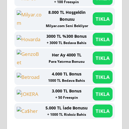
Toplam 6.000 TL Bonus
TIKLA
+ 100 Freespin
8.000 TL Hoşgeldin
TIKLA
Bonusu
Milyar.com Seni Bekliyor
3000 TL %300 Bonus
TIKLA
+ 3000 TL Bedava Bahis
Her Ay 4000 TL
TIKLA
Para Yatırma Bonusu
4.000 TL Bonus
TIKLA
1000 TL Bedava Bahis
3.000 TL Bonus
TIKLA
+ 50 Freespin
5.000 TL İade Bonusu
TIKLA
+ 1000 TL Risksiz Bahis