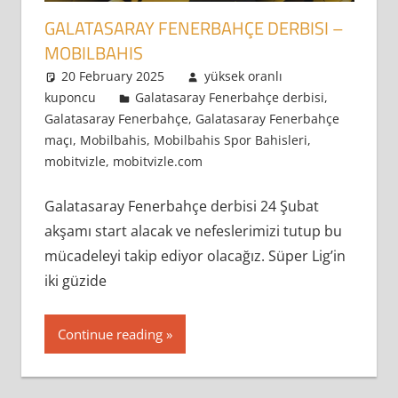
GALATASARAY FENERBAHÇE DERBISI –
MOBILBAHIS
20 February 2025
yüksek oranlı
kuponcu
Galatasaray Fenerbahçe derbisi
,
Galatasaray Fenerbahçe
,
Galatasaray Fenerbahçe
maçı
,
Mobilbahis
,
Mobilbahis Spor Bahisleri
,
mobitvizle
,
mobitvizle.com
Galatasaray Fenerbahçe derbisi 24 Şubat
akşamı start alacak ve nefeslerimizi tutup bu
mücadeleyi takip ediyor olacağız. Süper Lig’in
iki güzide
Continue reading