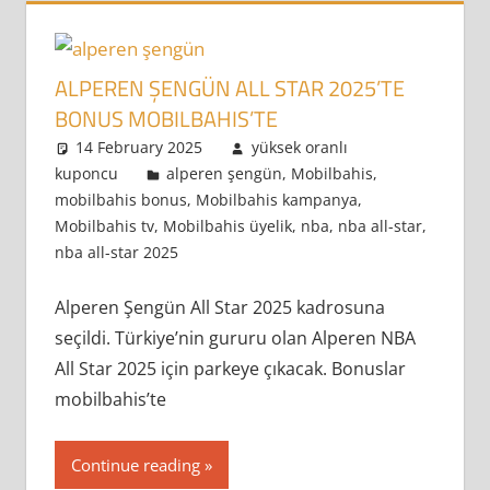
ALPEREN ŞENGÜN ALL STAR 2025’TE
BONUS MOBILBAHIS’TE
14 February 2025
yüksek oranlı
kuponcu
alperen şengün
,
Mobilbahis
,
mobilbahis bonus
,
Mobilbahis kampanya
,
Mobilbahis tv
,
Mobilbahis üyelik
,
nba
,
nba all-star
,
nba all-star 2025
Alperen Şengün All Star 2025 kadrosuna
seçildi. Türkiye’nin gururu olan Alperen NBA
All Star 2025 için parkeye çıkacak. Bonuslar
mobilbahis’te