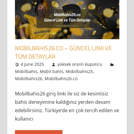
MOBILBAHIS26.CO – GÜNCEL LINK VE
TÜM DETAYLAR
4 June 2025
yüksek oranlı kuponcu
Mobilbahis
,
Mobil bahis
,
Mobilbahis25
,
Mobilbahis26
,
Mobilbahis26.co
Mobilbahis26 giriş linki ile siz de kesintisiz
bahis deneyimine kaldığınız yerden devam
edebilirsiniz. Türkiye’de en çok tercih edilen ve
kullanıcı